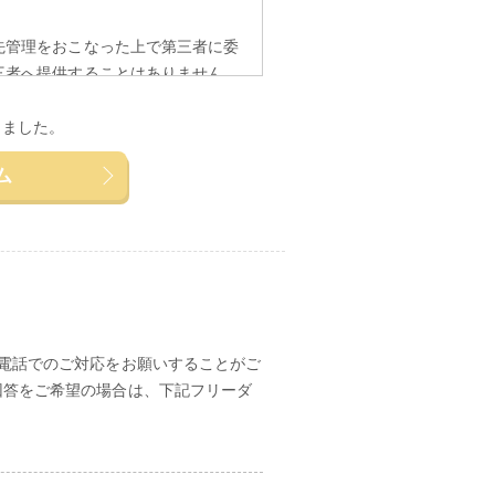
先管理をおこなった上で第三者に委
三者へ提供することはありません。
たは開示、訂正・追加・削除、利用
しました。
供記録の開示のお申し出があったと
ム
窓口）
土/9:00～17:00、
電話でのご対応をお願いすることがご
回答をご希望の場合は、下記フリーダ