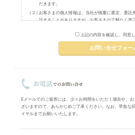
だきます。
（２）
お客さまの個人情報は、当社が慎重に選定、委託
託することがありますが、お客さまの了解なく第
（３）
お客さまより個人情報に関する利用目的の通知ま
上記の内容を確認し、同意
の停止・消去または第三者提供の停止、第三者提
きは、法令等に従い、誠実に対応いたします。
お問い合せフォー
株式会社キナリ
管理者：
個人情報管理責任者 業務部 部長
連絡先：
キナリお客さま相談室（個人情報お問い合せ
電話
0120-47-3999
(月～金/9:00～18:00、
日・祝日/休み）
Eメールでのご返答には、少々お時間をいただく場合や、お
ざいますので、あらかじめご了承ください。なお、早急な
イヤルまでお願いいたします。