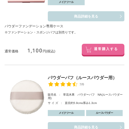
メイクツール
商品詳細を見る
パウダーファンデーション専用ケース
※ファンデーション・スポンジパフは別売りです。
1,100
通常購入する
通常価格
円(税込)
パウダーパフ（ルースパウダー用）
7件
販売名 : 草花木果 パウダーパフ NA(ルースパウダー
用)
サ イ ズ : 直径約5.9cmx厚み1.3cm
メイクツール
ルースパウダー
商品詳細を見る