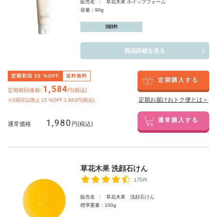
販売名 : 草花木果 ホイップフォーム
容量：90g
洗顔料
商品詳細を見る
定期初回
20
%OFF
送料無料
定期購入する
1,584
定期初回価格:
円(税込)
定期お届けおトク便とは＞
※2回目以降は
15
%OFF 1,683円(税込)
1,980
通常購入する
通常価格
円(税込)
草花木果 洗顔石けん
175件
販売名 : 草花木果 洗顔石けん
標準重量：100g