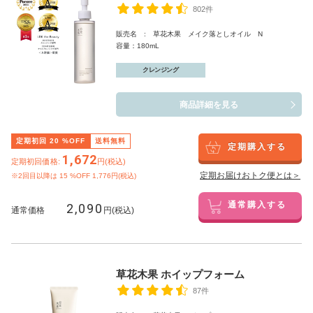
802件
販売名 : 草花木果 メイク落としオイル N
容量：180mL
クレンジング
商品詳細を見る
定期初回
20
%OFF
送料無料
定期購入する
1,672
定期初回価格:
円(税込)
定期お届けおトク便とは＞
※2回目以降は
15
%OFF 1,776円(税込)
2,090
通常購入する
通常価格
円(税込)
草花木果 ホイップフォーム
87件