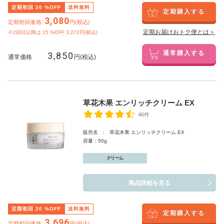
定期初回
20
%OFF
送料無料
定期購入する
3,080
定期初回価格:
円(税込)
定期お届けおトク便とは＞
※2回目以降は
15
%OFF 3,272円(税込)
3,850
通常購入する
通常価格
円(税込)
草花木果 エンリッチクリーム EX
46件
販売名 : 草花木果 エンリッチクリーム EX
容量：50g
クリーム
商品詳細を見る
定期初回
20
%OFF
送料無料
定期購入する
3,696
定期初回価格:
円(税込)