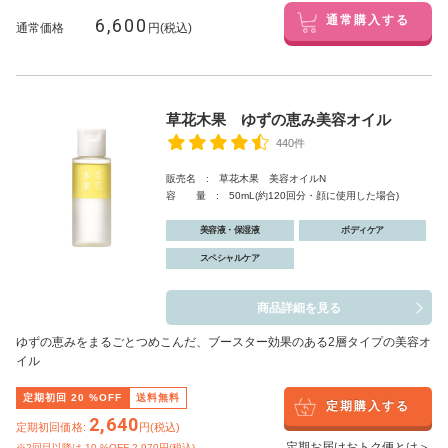
6,600
通常購入する
通常価格
円(税込)
草花木果 ゆずの恵み美容オイル
440件
販売名 : 草花木果 美容オイルN
容 量 : 50mL(約120回分・顔に使用した場合)
美容液・保湿液
ボディケア
スペシャルケア
商品詳細を見る
ゆずの恵みをまるごとつめこんだ、ブースター効果のある2層タイプの美容オ
イル
定期初回
20
%OFF
送料無料
定期購入する
2,640
定期初回価格:
円(税込)
定期お届けおトク便とは＞
※2回目以降は
10
%OFF 2,970円(税込)