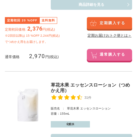
商品詳細を見る
定期初回
20
%OFF
送料無料
定期購入する
2,376
定期初回価格:
円(税込)
定期お届けおトク便とは＞
※2回目以降は
15
%OFF 2,244円(税込)
でつめかえ用をお届けします。
2,970
通常購入する
通常価格
円(税込)
草花木果 エッセンスローション（つめ
かえ用）
31件
販売名 : 草花木果 エッセンスローション
容量：155mL
化粧水