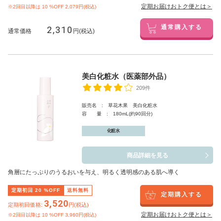
定期お届けおトク便とは＞
※2回目以降は
10
%OFF 2,079円(税込)
2,310
通常購入する
通常価格
円(税込)
美白化粧水（医薬部外品）
209件
販売名 : 草花木果 美白化粧水
容 量 : 180mL(約90回分)
化粧水
商品詳細を見る
角層にたっぷりのうるおいを与え、明るく透明感のある肌へ導く
定期初回
20
%OFF
送料無料
定期購入する
3,520
定期初回価格:
円(税込)
定期お届けおトク便とは＞
※2回目以降は
10
%OFF 3,960円(税込)