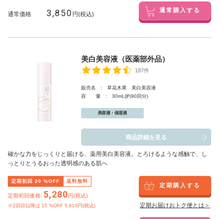
3,850
通常購入する
通常価格
円(税込)
美白美容液（医薬部外品）
187件
販売名 : 草花木果 美白美容液
容 量 : 30mL(約90回分)
美容液・保湿液
商品詳細を見る
確かな力をじっくりと届ける、薬用美白美容液。とろけるような感触で、し
っとりとうるおった透明感のある肌へ
定期初回
20
%OFF
送料無料
定期購入する
5,280
定期初回価格:
円(税込)
定期お届けおトク便とは＞
※2回目以降は
15
%OFF 5,610円(税込)