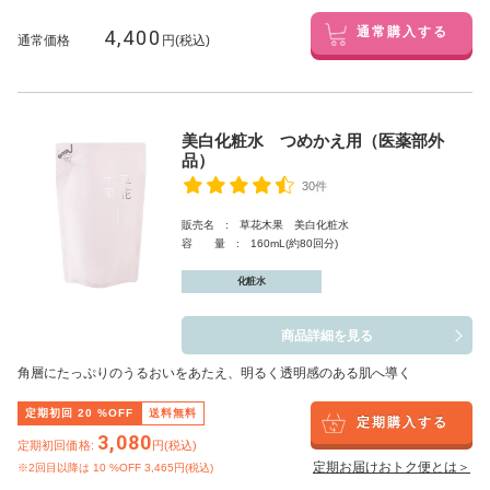
4,400
通常購入する
通常価格
円(税込)
美白化粧水 つめかえ用（医薬部外
品）
30件
販売名 : 草花木果 美白化粧水
容 量 : 160mL(約80回分)
化粧水
商品詳細を見る
角層にたっぷりのうるおいをあたえ、明るく透明感のある肌へ導く
定期初回
20
%OFF
送料無料
定期購入する
3,080
定期初回価格:
円(税込)
定期お届けおトク便とは＞
※2回目以降は
10
%OFF 3,465円(税込)