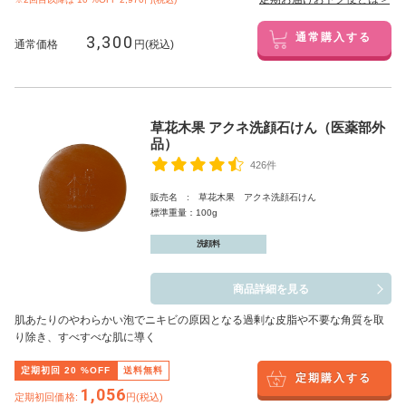
3,300
通常購入する
通常価格
円(税込)
草花木果 アクネ洗顔石けん（医薬部外
品）
426件
販売名 : 草花木果 アクネ洗顔石けん
標準重量：100g
洗顔料
商品詳細を見る
肌あたりのやわらかい泡でニキビの原因となる過剰な皮脂や不要な角質を取
り除き、すべすべな肌に導く
定期初回
20
%OFF
送料無料
定期購入する
1,056
定期初回価格:
円(税込)