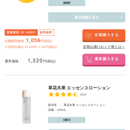
洗顔料
商品詳細を見る
定期初回
20
%OFF
送料無料
定期購入する
1,056
定期初回価格:
円(税込)
定期お届けおトク便とは＞
※2回目以降は
15
%OFF 1,122円(税込)
1,320
通常購入する
通常価格
円(税込)
草花木果 エッセンスローション
89件
販売名 : 草花木果 エッセンスローション
容量：155mL
化粧水