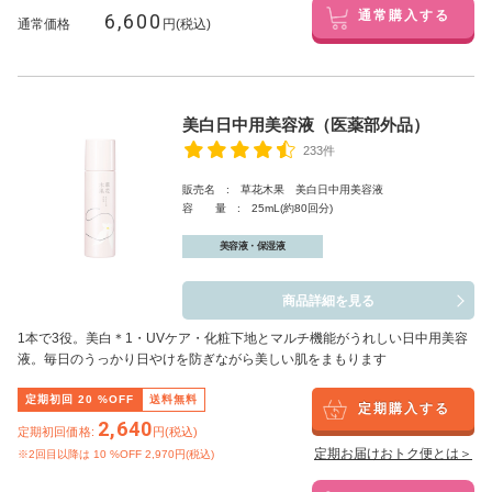
6,600
通常購入する
通常価格
円(税込)
美白日中用美容液（医薬部外品）
233件
販売名 : 草花木果 美白日中用美容液
容 量 : 25mL(約80回分)
美容液・保湿液
商品詳細を見る
1本で3役。美白
＊1
・UVケア・化粧下地とマルチ機能がうれしい日中用美容
液。毎日のうっかり日やけを防ぎながら美しい肌をまもります
定期初回
20
%OFF
送料無料
定期購入する
2,640
定期初回価格:
円(税込)
定期お届けおトク便とは＞
※2回目以降は
10
%OFF 2,970円(税込)