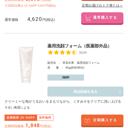
定期お届けおトク便とは＞
※2回目以降は
15
%OFF 3,927円(税込)
4,620
通常購入する
通常価格
円(税込)
薬用洗顔フォーム（医薬部外品）
302件
販売名 : 草花木果 薬用洗顔フォーム
容 量 : 90g(約90回分)
洗顔料
商品詳細を見る
クリーミーな泡がうるおいをまもりながら、くすみ※をクリアに洗い上げる
※古い角質による
定期初回
20
%OFF
送料無料
定期購入する
1,848
定期初回価格:
円(税込)