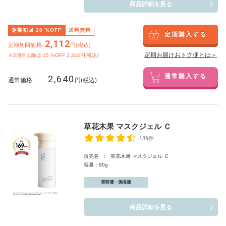
商品詳細を見る
定期初回
20
%OFF
送料無料
定期購入する
2,112
定期初回価格:
円(税込)
定期お届けおトク便とは＞
※2回目以降は
15
%OFF 2,244円(税込)
2,640
通常購入する
通常価格
円(税込)
草花木果 マスクジェル Ｃ
189件
販売名 : 草花木果 マスクジェル Ｃ
容量：90g
美容液・保湿液
商品詳細を見る