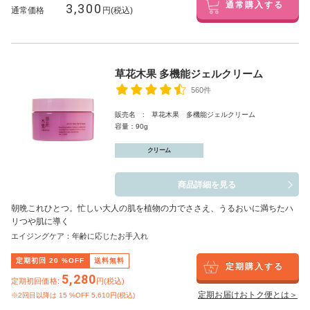
3,300
通常購入する
通常価格
円(税込)
草花木果 多機能ジェルクリーム
560件
販売名 : 草花木果 多機能ジェルクリーム
容量：90g
クリーム
商品詳細を見る
朝晩これひとつ。忙しい大人の肌を植物の力でささえ、うるおいに満ちたハ
リつや肌に導く
エイジングケア：年齢に応じたお手入れ
定期初回
20
%OFF
送料無料
定期購入する
5,280
定期初回価格:
円(税込)
定期お届けおトク便とは＞
※2回目以降は
15
%OFF 5,610円(税込)