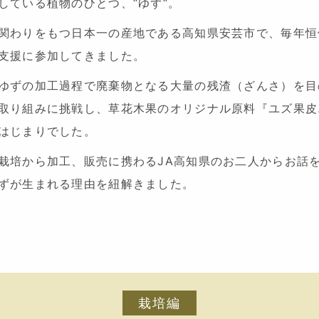
している植物のひとつ、“ゆず“。
関わりをもつ日本一の産地である高知県安芸市で、毎年恒
支援に参加してきました。
ゆずの加工過程で廃棄物となる大量の残渣（ざんさ）を目
取り組みに挑戦し、草花木果のオリジナル原料『ユズ果皮
はじまりでした。
栽培から加工、販売に携わるJA高知県のお二人からお話
ずが生まれる理由を紐解きました。
栽培編