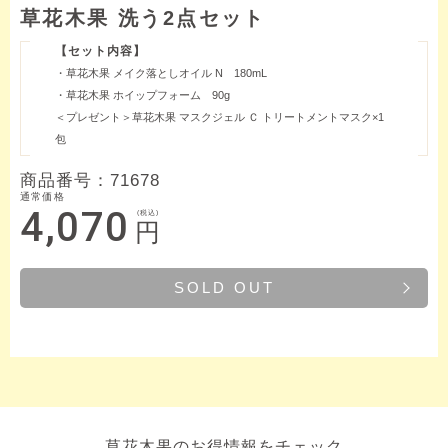
草花木果 洗う2点セット
【セット内容】
・草花木果 メイク落としオイル N 180mL
・草花木果 ホイップフォーム 90g
＜プレゼント＞草花木果 マスクジェル Ｃ トリートメントマスク×1
包
商品番号：
71678
通常価格
4,070
(税込)
円
SOLD OUT
草花木果のお得情報をチェック