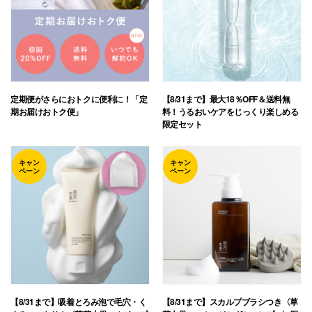
定期便がさらにおトクに便利に！「定
【8/31まで】最大18％OFF＆送料無
期お届けおトク便」
料！うるおいケアをじっくり楽しめる
限定セット
キャン
キャン
ペーン
ペーン
【8/31まで】吸着とろみ泡で毛穴・く
【8/31まで】スカルプブラシつき〈草