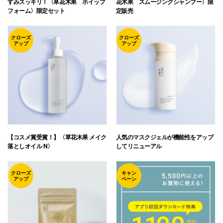
すみスッキリ！〈草花木果 ホイップ
花木果 スムージングシャンプー〉限
フォーム〉限定セット
定販売
クローズ
クローズ
アップ
アップ
【コスメ賞受賞！】〈草花木果 メイク
人気のマスクジェルが機能性をアップ
落としオイル N〉
してリニューアル
クローズ
キャン
アップ
ペーン