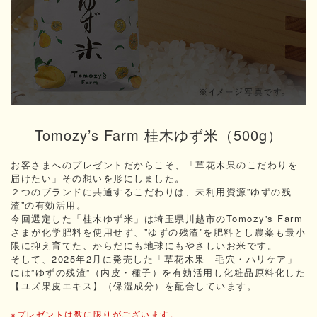
Tomozy’s Farm 桂木ゆず米
（500g）
お客さまへのプレゼントだからこそ、「草花木果のこだわりを
届けたい」その想いを形にしました。
２つのブランドに共通するこだわりは、未利用資源”ゆずの残
渣”の有効活用。
今回選定した「桂木ゆず米」は埼玉県川越市のTomozy's Farm
さまが化学肥料を使用せず、”ゆずの残渣”を肥料とし農薬も最小
限に抑え育てた、からだにも地球にもやさしいお米です。
そして、2025年2月に発売した「草花木果 毛穴・ハリケア」
には”ゆずの残渣”（内皮・種子）を有効活用し化粧品原料化した
【ユズ果皮エキス】（保湿成分）を配合しています。
※プレゼントは数に限りがございます。