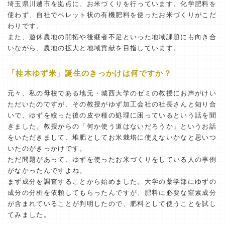
埼玉県川越市を拠点に、お米づくりを行っています。化学肥料を
使わず、自社でペレット状の有機肥料を使ったお米づくりがこだ
わりです。
また、遊休農地の開拓や後継者不足といった地域課題にも向き合
いながら、農地の拡大と地域貢献を目指しています。
「桂木ゆず米」誕生のきっかけは何ですか？
元々、私の母校である地元・城西大学のゼミの教授にお声がけい
ただいたのですが、その教授がゆず加工会社の社長さんと知り合
いで、ゆずを絞った後の皮や種の処理に困っているという話を聞
きました。教授からの「何か使う道はないだろうか」というお話
をいただきまして、堆肥としてお米栽培に使えないかなと思いつ
いたのがきっかけです。
ただ問題があって、ゆずを使ったお米づくりをしている人の事例
がなかったんですよね。
まず成分を調査することから始めました。大学の薬学部にゆずの
成分の分析を依頼してもらったんですが、肥料に必要な窒素成分
が含まれていることが判明したので、肥料として使うことを試し
てみました。