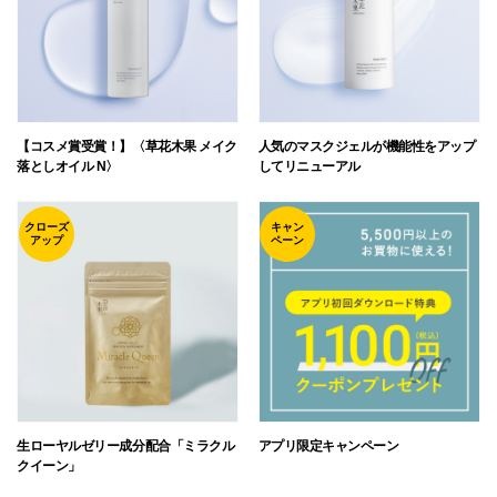
【コスメ賞受賞！】〈草花木果 メイク
人気のマスクジェルが機能性をアップ
落としオイル N〉
してリニューアル
クローズ
キャン
アップ
ペーン
生ローヤルゼリー成分配合「ミラクル
アプリ限定キャンペーン
クイーン」