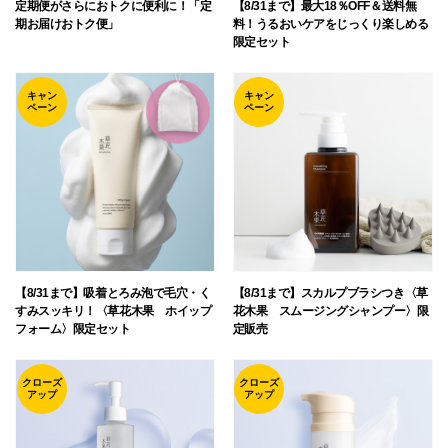
定期便がさらにおトクに便利に！「定
【8/31まで】最大18％OFF＆送料無
期お届けおトク便」
料！うるおいケアをじっくり楽しめる
限定セット
キャン
キャン
ペーン
ペーン
【8/31まで】吸着とろみ泡で毛穴・く
【8/31まで】スカルプブラシつき〈草
すみスッキリ！〈草花木果 ホイップ
花木果 スムージングシャンプー〉限
フォーム〉限定セット
定販売
クローズ
クローズ
アップ
アップ