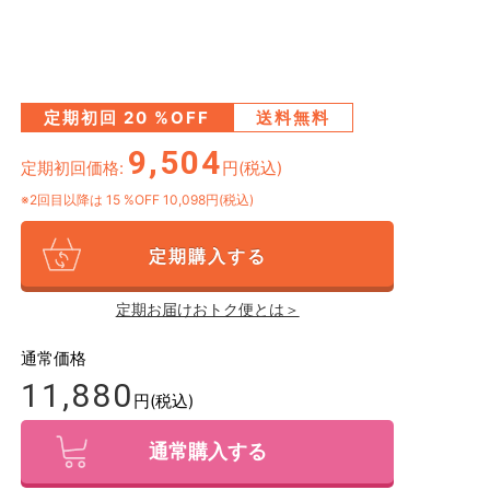
定期初回
20
%OFF
送料無料
9,504
定期初回価格:
円(税込)
※2回目以降は
15
%OFF 10,098円(税込)
定期購入する
定期お届けおトク便とは＞
通常価格
11,880
円(税込)
通常購入する