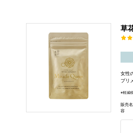
草
女性
プリ
※軽減
販売名
容 量