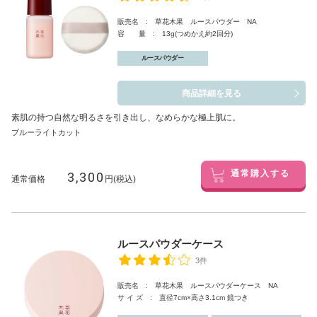
販売名 : 草花木果 ルースパウダー NA
容 量 : 13g(つめかえ約2回分)
ルースパウダー
商品詳細を見る
素肌の持つ自然な明るさを引き出し、なめらかな極上肌に。
ブルーライトカット
3,300
通常購入する
通常価格
円(税込)
ルースパウダーケース
3件
販売名 : 草花木果 ルースパウダーケース NA
サ イ ズ : 直径7cm×高さ3.1cm 鏡つき