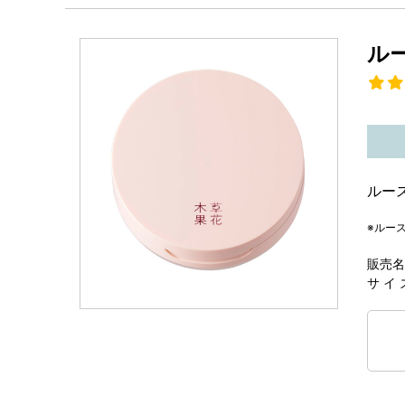
ル
ルー
※ルー
販売名
サ イ 