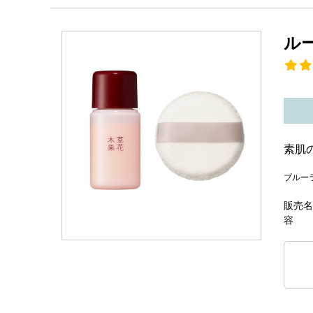
ル
素肌
ブルー
販売名
容 量