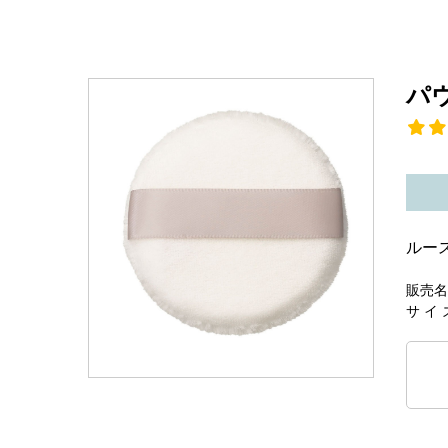
パ
ルー
販売名
サ イ 