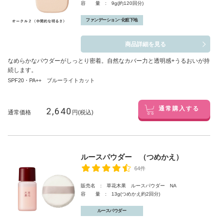
容 量 : 9g(約120回分)
ファンデーション･化粧下地
商品詳細を見る
なめらかなパウダーがしっとり密着。自然なカバー力と透明感+うるおいが持
続します。
SPF20・PA++ ブルーライトカット
2,640
通常購入する
通常価格
円(税込)
ルースパウダー （つめかえ）
64件
販売名 : 草花木果 ルースパウダー NA
容 量 : 13g(つめかえ約2回分)
ルースパウダー