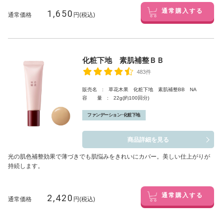
1,650
通常購入する
通常価格
円(税込)
化粧下地 素肌補整ＢＢ
483件
販売名 : 草花木果 化粧下地 素肌補整BB NA
容 量 : 22g(約100回分)
ファンデーション･化粧下地
商品詳細を見る
光の肌色補整効果で薄づきでも肌悩みをきれいにカバー。美しい仕上がりが
持続します。
2,420
通常購入する
通常価格
円(税込)