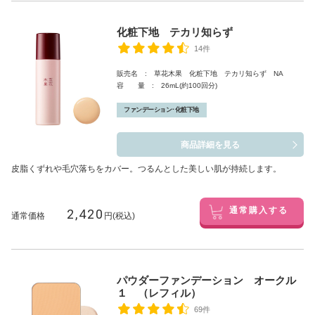
化粧下地 テカリ知らず
14件
販売名 : 草花木果 化粧下地 テカリ知らず NA
容 量 : 26mL(約100回分)
ファンデーション･化粧下地
商品詳細を見る
皮脂くずれや毛穴落ちをカバー。つるんとした美しい肌が持続します。
2,420
通常購入する
通常価格
円(税込)
パウダーファンデーション オークル
１ （レフィル）
69件