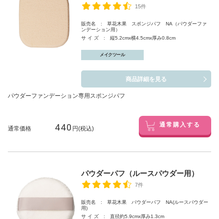
15件
販売名 : 草花木果 スポンジパフ NA（パウダーファ
ンデーション用）
サ イ ズ : 縦5.2cmx横4.5cmx厚み0.8cm
メイクツール
商品詳細を見る
パウダーファンデーション専用スポンジパフ
440
通常購入する
通常価格
円(税込)
パウダーパフ（ルースパウダー用）
7件
販売名 : 草花木果 パウダーパフ NA(ルースパウダー
用)
サ イ ズ : 直径約5.9cmx厚み1.3cm