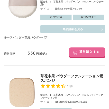
販売名 : 草花木果 パウダーパフ NA(ルースパウダー
用)
サ イ ズ : 直径約5.9cmx厚み1.3cm
メイクツール
ルースパウダー
商品詳細を見る
ルースパウダー専用パウダーパフ
550
通常購入する
通常価格
円(税込)
草花木果 パウダーファンデーション用
スポンジ
15件
販売名 : 草花木果 スポンジパフ NA（パウダーファ
ンデーション用）
サ イ ズ : 縦5.2cmx横4.5cmx厚み0.8cm