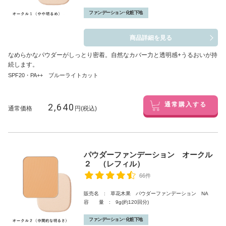
ファンデーション･化粧下地
商品詳細を見る
なめらかなパウダーがしっとり密着。自然なカバー力と透明感+うるおいが持
続します。
SPF20・PA++ ブルーライトカット
2,640
通常購入する
通常価格
円(税込)
パウダーファンデーション オークル
２ （レフィル）
66件
販売名 : 草花木果 パウダーファンデーション NA
容 量 : 9g(約120回分)
ファンデーション･化粧下地