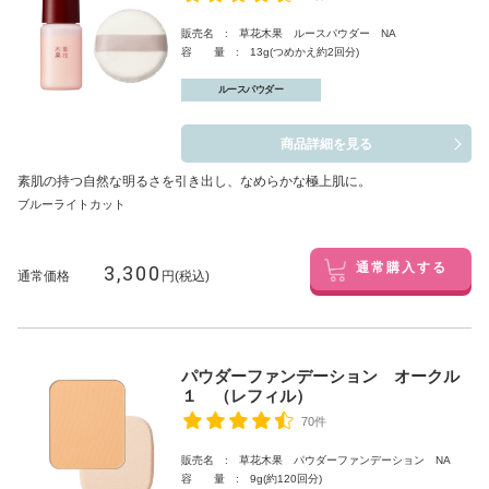
販売名 : 草花木果 ルースパウダー NA
容 量 : 13g(つめかえ約2回分)
ルースパウダー
商品詳細を見る
素肌の持つ自然な明るさを引き出し、なめらかな極上肌に。
ブルーライトカット
3,300
通常購入する
通常価格
円(税込)
パウダーファンデーション オークル
１ （レフィル）
70件
販売名 : 草花木果 パウダーファンデーション NA
容 量 : 9g(約120回分)