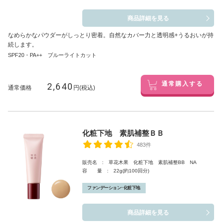
商品詳細を見る
なめらかなパウダーがしっとり密着。自然なカバー力と透明感+うるおいが持
続します。
SPF20・PA++ ブルーライトカット
2,640
通常購入する
通常価格
円(税込)
化粧下地 素肌補整ＢＢ
483件
販売名 : 草花木果 化粧下地 素肌補整BB NA
容 量 : 22g(約100回分)
ファンデーション･化粧下地
商品詳細を見る