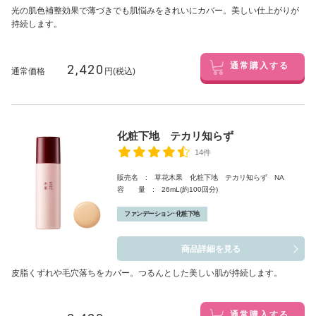
光の肌色補整効果で薄づきでも肌悩みをきれいにカバー。美しい仕上がりが
持続します。
2,420
通常購入する
通常価格
円(税込)
化粧下地 テカリ知らず
14件
販売名 : 草花木果 化粧下地 テカリ知らず NA
容 量 : 26mL(約100回分)
ファンデーション･化粧下地
商品詳細を見る
皮脂くずれや毛穴落ちをカバー。つるんとした美しい肌が持続します。
通常購入する