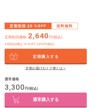
定期初回
20
%OFF
送料無料
2,640
定期初回価格:
円(税込)
※2回目以降は
10
%OFF 2,970円(税込)
定期購入する
定期お届けおトク便とは＞
通常価格
3,300
円(税込)
通常購入する