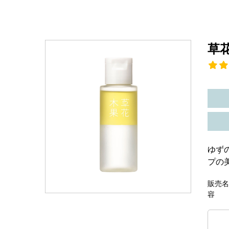
草
ゆず
プの
販売名
容 量