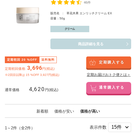
46件
販売名 : 草花木果 エンリッチクリーム EX
容量：50g
クリーム
商品詳細を見る
定期初回
20
%OFF
送料無料
定期購入する
3,696
定期初回価格:
円(税込)
定期お届けおトク便とは＞
※2回目以降は
15
%OFF 3,927円(税込)
4,620
通常購入する
通常価格
円(税込)
新着順
価格が安い
価格が高い
表示件数
1～2件（全2件）