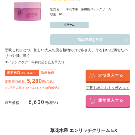
販売名 : 草花木果 多機能ジェルクリーム
容量：90g
クリーム
商品詳細を見る
朝晩これひとつ。忙しい大人の肌を植物の力でささえ、うるおいに満ちたハ
リつや肌に導く
エイジングケア：年齢に応じたお手入れ
定期初回
20
%OFF
送料無料
定期購入する
5,280
定期初回価格:
円(税込)
定期お届けおトク便とは＞
※2回目以降は
15
%OFF 5,610円(税込)
6,600
通常購入する
通常価格
円(税込)
草花木果 エンリッチクリーム EX