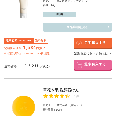
販売名 : 草花木果 ホイップフォーム
容量：90g
洗顔料
商品詳細を見る
定期初回
20
%OFF
送料無料
定期購入する
1,584
定期初回価格:
円(税込)
定期お届けおトク便とは＞
※2回目以降は
15
%OFF 1,683円(税込)
1,980
通常購入する
通常価格
円(税込)
草花木果 洗顔石けん
175件
販売名 : 草花木果 洗顔石けん
標準重量：100g