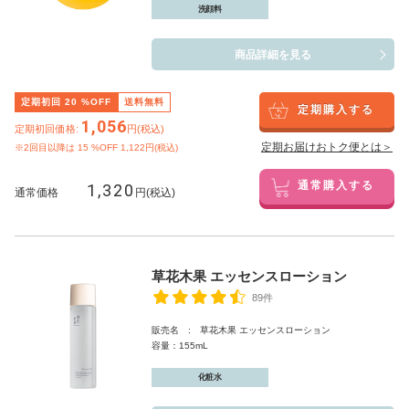
洗顔料
商品詳細を見る
定期初回
20
%OFF
送料無料
定期購入する
1,056
定期初回価格:
円(税込)
定期お届けおトク便とは＞
※2回目以降は
15
%OFF 1,122円(税込)
1,320
通常購入する
通常価格
円(税込)
草花木果 エッセンスローション
89件
販売名 : 草花木果 エッセンスローション
容量：155mL
化粧水