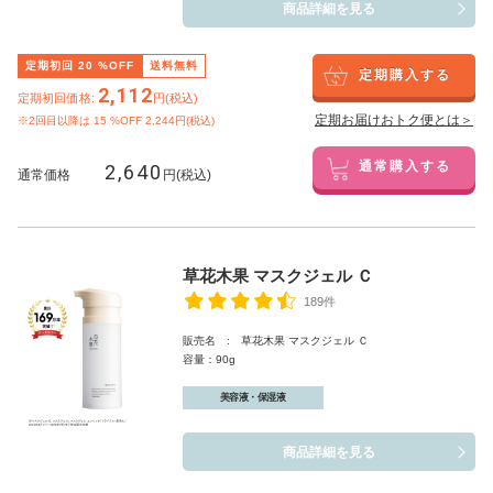
商品詳細を見る
定期初回
20
%OFF
送料無料
定期購入する
2,112
定期初回価格:
円(税込)
定期お届けおトク便とは＞
※2回目以降は
15
%OFF 2,244円(税込)
2,640
通常購入する
通常価格
円(税込)
草花木果 マスクジェル Ｃ
189件
販売名 : 草花木果 マスクジェル Ｃ
容量：90g
美容液・保湿液
商品詳細を見る