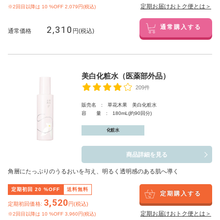
定期お届けおトク便とは＞
※2回目以降は
10
%OFF 2,079円(税込)
2,310
通常購入する
通常価格
円(税込)
美白化粧水（医薬部外品）
209件
販売名 : 草花木果 美白化粧水
容 量 : 180mL(約90回分)
化粧水
商品詳細を見る
角層にたっぷりのうるおいを与え、明るく透明感のある肌へ導く
定期初回
20
%OFF
送料無料
定期購入する
3,520
定期初回価格:
円(税込)
定期お届けおトク便とは＞
※2回目以降は
10
%OFF 3,960円(税込)