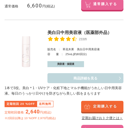
6,600
通常購入する
通常価格
円(税込)
美白日中用美容液（医薬部外品）
233件
販売名 : 草花木果 美白日中用美容液
容 量 : 25mL(約80回分)
美容液・保湿液
商品詳細を見る
1本で3役。美白
＊1
・UVケア・化粧下地とマルチ機能がうれしい日中用美容
液。毎日のうっかり日やけを防ぎながら美しい肌をまもります
定期初回
20
%OFF
送料無料
定期購入する
2,640
定期初回価格:
円(税込)
定期お届けおトク便とは＞
※2回目以降は
10
%OFF 2,970円(税込)