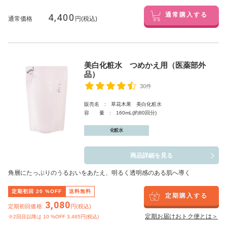
4,400
通常購入する
通常価格
円(税込)
美白化粧水 つめかえ用（医薬部外
品）
30件
販売名 : 草花木果 美白化粧水
容 量 : 160mL(約80回分)
化粧水
商品詳細を見る
角層にたっぷりのうるおいをあたえ、明るく透明感のある肌へ導く
定期初回
20
%OFF
送料無料
定期購入する
3,080
定期初回価格:
円(税込)
定期お届けおトク便とは＞
※2回目以降は
10
%OFF 3,465円(税込)