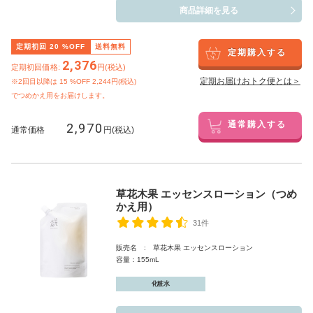
商品詳細を見る
定期初回
20
%OFF
送料無料
定期購入する
2,376
定期初回価格:
円(税込)
定期お届けおトク便とは＞
※2回目以降は
15
%OFF 2,244円(税込)
でつめかえ用をお届けします。
2,970
通常購入する
通常価格
円(税込)
草花木果 エッセンスローション（つめ
かえ用）
31件
販売名 : 草花木果 エッセンスローション
容量：155mL
化粧水