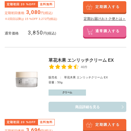
定期初回
20
%OFF
送料無料
定期購入する
3,080
定期初回価格:
円(税込)
定期お届けおトク便とは＞
※2回目以降は
15
%OFF 3,272円(税込)
3,850
通常購入する
通常価格
円(税込)
草花木果 エンリッチクリーム EX
46件
販売名 : 草花木果 エンリッチクリーム EX
容量：50g
クリーム
商品詳細を見る
定期初回
20
%OFF
送料無料
定期購入する
3,696
定期初回価格:
円(税込)