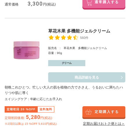
3,300
通常購入する
通常価格
円(税込)
草花木果 多機能ジェルクリーム
560件
販売名 : 草花木果 多機能ジェルクリーム
容量：90g
クリーム
商品詳細を見る
朝晩これひとつ。忙しい大人の肌を植物の力でささえ、うるおいに満ちたハ
リつや肌に導く
エイジングケア：年齢に応じたお手入れ
定期初回
20
%OFF
送料無料
定期購入する
5,280
定期初回価格:
円(税込)
定期お届けおトク便とは＞
※2回目以降は
15
%OFF 5,610円(税込)