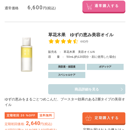
6,600
通常購入する
通常価格
円(税込)
草花木果 ゆずの恵み美容オイル
440件
販売名 : 草花木果 美容オイルN
容 量 : 50mL(約120回分・顔に使用した場合)
美容液・保湿液
ボディケア
スペシャルケア
商品詳細を見る
ゆずの恵みをまるごとつめこんだ、ブースター効果のある2層タイプの美容オ
イル
定期初回
20
%OFF
送料無料
定期購入する
2,640
定期初回価格:
円(税込)
定期お届けおトク便とは＞
※2回目以降は
10
%OFF 2,970円(税込)