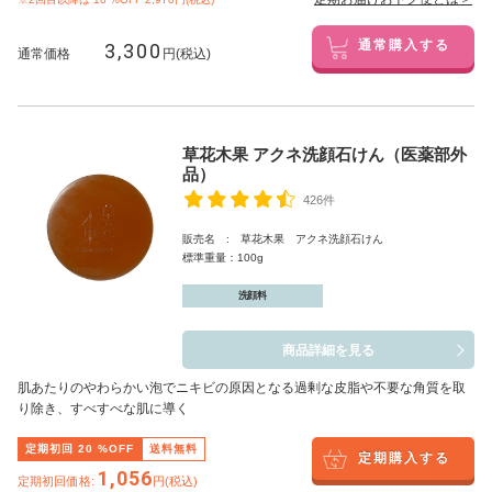
3,300
通常購入する
通常価格
円(税込)
草花木果 アクネ洗顔石けん（医薬部外
品）
426件
販売名 : 草花木果 アクネ洗顔石けん
標準重量：100g
洗顔料
商品詳細を見る
肌あたりのやわらかい泡でニキビの原因となる過剰な皮脂や不要な角質を取
り除き、すべすべな肌に導く
定期初回
20
%OFF
送料無料
定期購入する
1,056
定期初回価格:
円(税込)