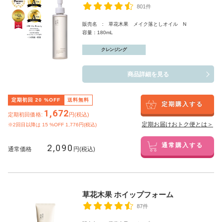
801件
販売名 : 草花木果 メイク落としオイル N
容量：180mL
クレンジング
商品詳細を見る
定期初回
20
%OFF
送料無料
定期購入する
1,672
定期初回価格:
円(税込)
定期お届けおトク便とは＞
※2回目以降は
15
%OFF 1,776円(税込)
2,090
通常購入する
通常価格
円(税込)
草花木果 ホイップフォーム
87件