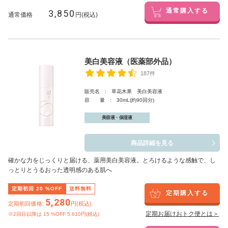
3,850
通常購入する
通常価格
円(税込)
美白美容液（医薬部外品）
187件
販売名 : 草花木果 美白美容液
容 量 : 30mL(約90回分)
美容液・保湿液
商品詳細を見る
確かな力をじっくりと届ける、薬用美白美容液。とろけるような感触で、し
っとりとうるおった透明感のある肌へ
定期初回
20
%OFF
送料無料
定期購入する
5,280
定期初回価格:
円(税込)
定期お届けおトク便とは＞
※2回目以降は
15
%OFF 5,610円(税込)