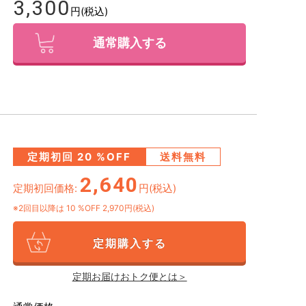
3,300
円(税込)
通常購入する
定期初回
20
%OFF
送料無料
2,640
定期初回価格:
円(税込)
※2回目以降は
10
%OFF 2,970円(税込)
定期購入する
定期お届けおトク便とは＞