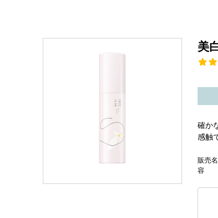
美
確か
感触
販売名
容 量