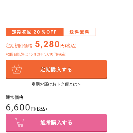
定期初回
20
%OFF
送料無料
5,280
定期初回価格:
円(税込)
※2回目以降は
15
%OFF 5,610円(税込)
定期購入する
定期お届けおトク便とは＞
通常価格
6,600
円(税込)
通常購入する