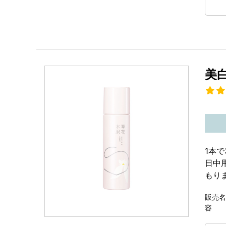
美
1本
日中
もり
販売名
容 量