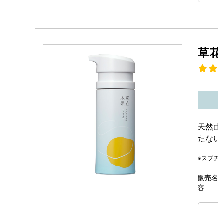
草
天然
たな
※スブ
販売名
容 量