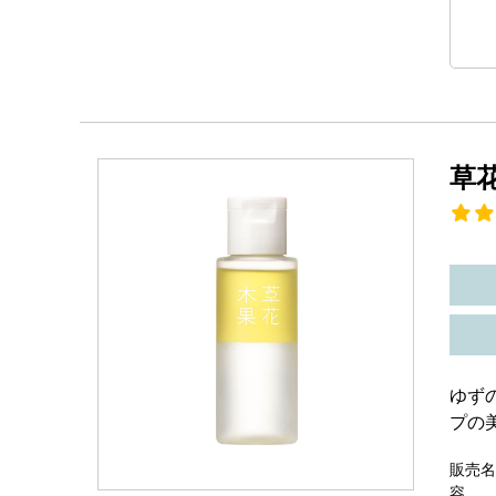
草
ゆず
プの
販売名
容 量