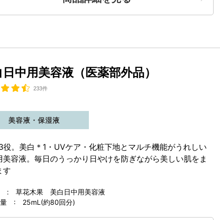
白日中用美容液（医薬部外品）
233件
美容液・保湿液
で3役。美白
＊1
・UVケア・化粧下地とマルチ機能がうれしい
用美容液。毎日のうっかり日やけを防ぎながら美しい肌をま
ます
 : 草花木果 美白日中用美容液
 : 25mL(約80回分)