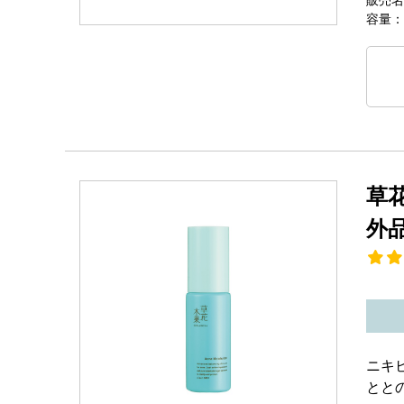
容量：
草
外
ニキ
とと