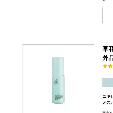
草
外
ニキ
メの
販売名