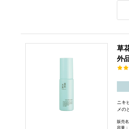
草
外
ニキ
メの
販売名
容量：