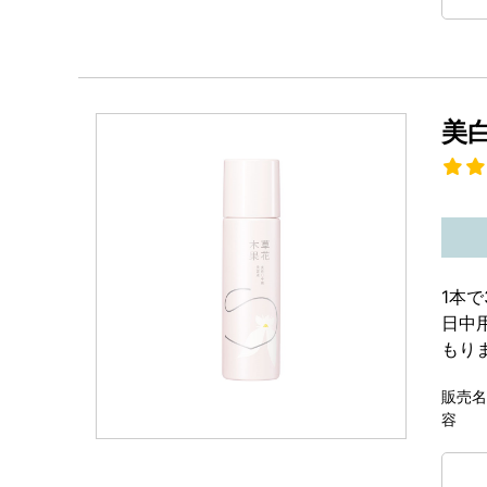
美
1本
日中
もり
販売名
容 量