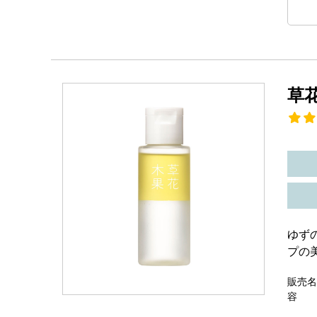
草
ゆず
プの
販売名
容 量