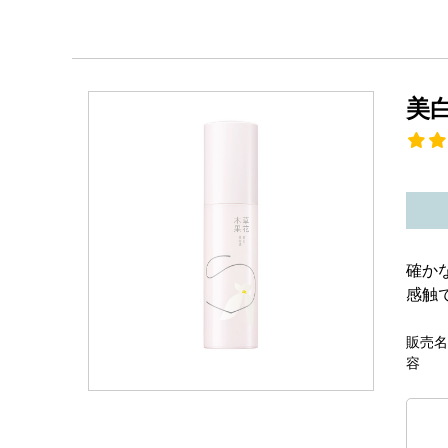
美
確か
感触
販売名
容 量