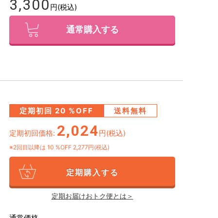
3,300
円(税込)
通常購入する
定期初回
20
%OFF
送料無料
2,024
定期初回価格:
円(税込)
※2回目以降は
10
%OFF 2,277円(税込)
定期購入する
定期お届けおトク便とは＞
通常価格