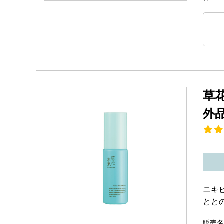
草
外
ニキ
とと
販売名