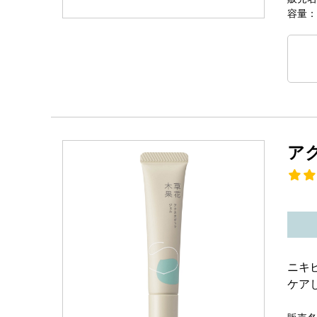
容量：
ア
ニキ
ケア