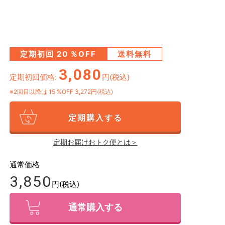
定期初回
20
%OFF
送料無料
3,080
定期初回価格:
円(税込)
※2回目以降は
15
%OFF 3,272円(税込)
定期購入する
定期お届けおトク便とは＞
通常価格
3,850
円(税込)
通常購入する