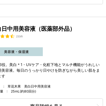
白日中用美容液（医薬部外品）
233件
美容液・保湿液
で3役。美白
＊1
・UVケア・化粧下地とマルチ機能がうれしい
用美容液。毎日のうっかり日やけを防ぎながら美しい肌をま
ます
 : 草花木果 美白日中用美容液
 : 25mL(約80回分)