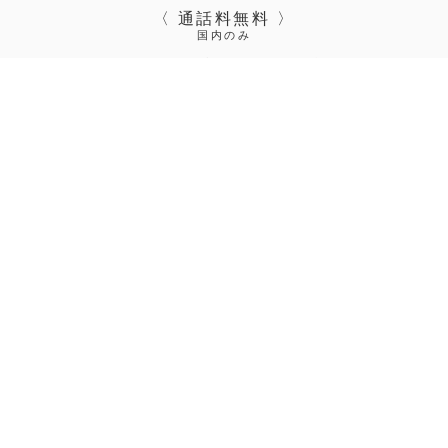
〈 通話料無料 〉
国内のみ
［ 月～金 9:00～18:00 ｜ 土 9:00～17:00 ｜ 日・祝日休み ］
商品・美容に関するご相談のお問い合せは、
キナリお客さま相談室
（0120-47-3999）
までお電話ください。
月～金/9:00～18:00、土/9:00～17:00、日・祝日/休み
お問い合せ
会社概要
採用情報
お問い合せ
個人情報保護方針
特定商取引法に基づく表示
取り扱い店舗