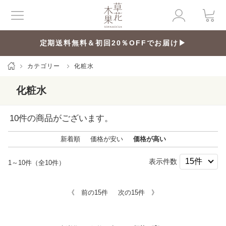
定期送料無料＆初回20％OFFでお届け▶
カテゴリー
化粧水
化粧水
10
件の商品がございます。
新着順
価格が安い
価格が高い
表示件数
1～10件（全10件）
《 前の15件
次の15件 》