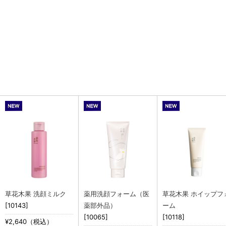
草花木果 洗顔ミルク
薬用洗顔フォーム（医
草花木果 ホイップフ
[10143]
薬部外品）
ーム
[10065]
[10118]
¥2,640（税込）