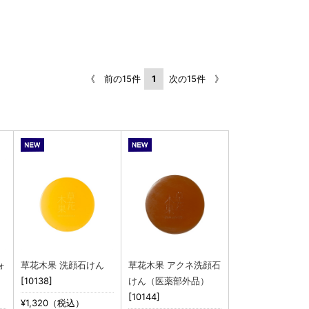
《 前の15件
1
次の15件 》
ォ
草花木果 洗顔石けん
草花木果 アクネ洗顔石
[10138]
けん（医薬部外品）
[10144]
¥1,320（税込）