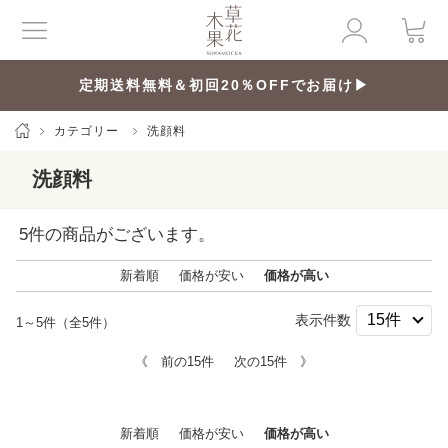
定期送料無料＆初回20％OFFでお届け▶
カテゴリー
洗顔料
洗顔料
5
件の商品がございます。
新着順
価格が安い
価格が高い
表示件数
1～5件（全5件）
《 前の15件
次の15件 》
新着順
価格が安い
価格が高い