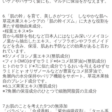
いケアやパサつく髪にも。マルチに保湿をかなえます。
6.「肌の幹」を育て、美しさがつづく しなやかな肌へ
草花木果スキンケアの「肌の幹イズム」に大きな役割を
果たす植物由来成分。
<桜葉エキス※5>
昔から桜餅を包むなど日本人にはなじみ深いソメイヨシ
ノ葉から抽出したエキス。イソフラボンやフラボノイド
などを含み、保湿、肌あれ予防などの効果があると言わ
れています。
※5ソメイヨシノ葉エキス(整肌成分)
<フィトCMC(ゆずセラミド※6+コメ胚芽油)>(整肌成分)
ヒトのセラミド※7に似た成分でうるおいを与えるゆずセ
ラミドと γ- オリザノールなどが豊富なコメ胚芽油で、
角層内の水分保持やバリア機能をサポート。草花木果独
自のブレンド成分です。
※6ユズ果実エキス(整肌成分)
※7角層の保湿成分のひとつで細胞間脂質の主成分
7.お肌のことを考えた5つの無添加
「パラベン」「合成香料」「紫外線吸収剤」「タール系