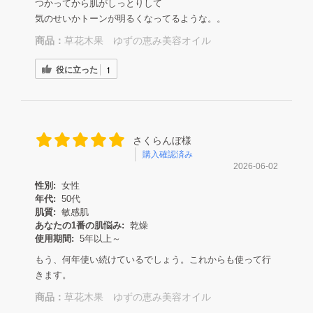
つかってから肌がしっとりして
気のせいかトーンが明るくなってるような。。
商品：
草花木果 ゆずの恵み美容オイル
役に立った
1
さくらんぼ様
購入確認済み
2026-06-02
性別:
女性
年代:
50代
肌質:
敏感肌
あなたの1番の肌悩み:
乾燥
使用期間:
5年以上～
もう、何年使い続けているでしょう。これからも使って行
きます。
商品：
草花木果 ゆずの恵み美容オイル