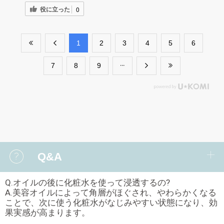
役に立った
0
​1
​2
​3
​4
​5
​6
​7
​8
​9
Q&A
Q.オイルの後に化粧水を使って浸透するの?
A.美容オイルによって角層がほぐされ、やわらかくなる
ことで、次に使う化粧水がなじみやすい状態になり、効
果実感が高まります。