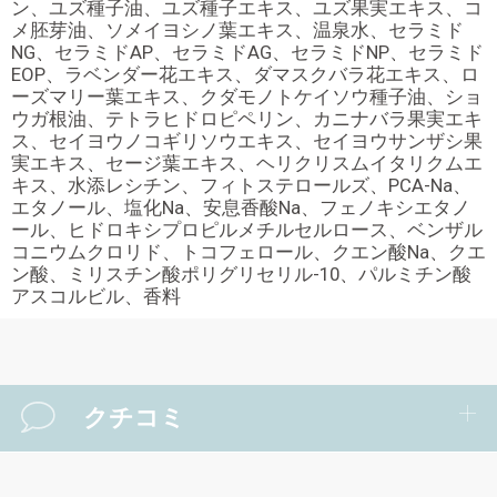
ン、ユズ種子油、ユズ種子エキス、ユズ果実エキス、コ
メ胚芽油、ソメイヨシノ葉エキス、温泉水、セラミド
NG、セラミドAP、セラミドAG、セラミドNP、セラミド
EOP、ラベンダー花エキス、ダマスクバラ花エキス、ロ
ーズマリー葉エキス、クダモノトケイソウ種子油、ショ
ウガ根油、テトラヒドロピペリン、カニナバラ果実エキ
ス、セイヨウノコギリソウエキス、セイヨウサンザシ果
実エキス、セージ葉エキス、ヘリクリスムイタリクムエ
キス、水添レシチン、フィトステロールズ、PCA-Na、
エタノール、塩化Na、安息香酸Na、フェノキシエタノ
ール、ヒドロキシプロピルメチルセルロース、ベンザル
コニウムクロリド、トコフェロール、クエン酸Na、クエ
ン酸、ミリスチン酸ポリグリセリル-10、パルミチン酸
アスコルビル、香料
クチコミ