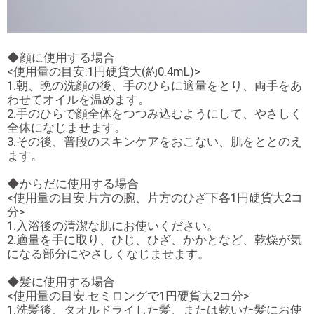
◆顔に使用する場合
<使用量の目安:1円硬貨大(約0.4mL)>
1.朝、晩の洗顔の後、手のひらに適量をとり、両手をあ
わせてオイルを温めます。
2.手のひらで顔全体をつつみ込むようにして、やさしく
全体になじませます。
3.その後、普段のスキンケアをおこない、肌をととのえ
ます。
◆からだに使用する場合
<使用量の目安:片方の腕、片方のひざ下各1円硬貨大2コ
分>
1.入浴後の清潔な肌にお使いください。
2.適量を手に取り、ひじ、ひざ、かかとなど、乾燥が気
になる部分にやさしくなじませます。
◆髪に使用する場合
<使用量の目安:セミロングで1円硬貨大2コ分>
1.洗髪後、タオルドライした髪、または乾いた髪にお使