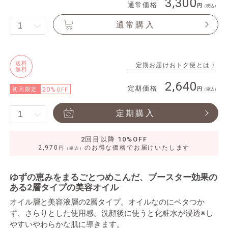
3,300
通常価格
（税込）
通常購入
送料
定期お届けおトク便とは 〉
無料
2,640
定期価格
20%
初回限定
OFF
（税込）
定期購入
2回目以降 10%OFF
2,970
のお得な価格でお届けいたします
円
（税込）
ゆずの恵みをまるごとつめこんだ、ブースター効果の
ある2層タイプの美容オイル
オイル層と美容液層の2層タイプ。オイルなのにベタつか
ず、さらりとした使用感。洗顔後に使うと化粧水が浸透※し
やすいやわらかな肌に導きます。