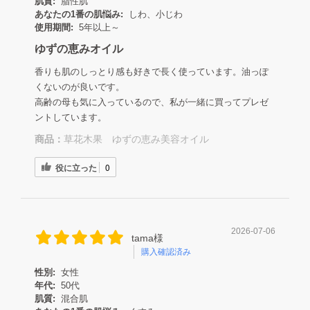
肌質:
脂性肌
あなたの1番の肌悩み:
しわ、小じわ
使用期間:
5年以上～
ゆずの恵みオイル
香りも肌のしっとり感も好きで長く使っています。油っぽ
くないのが良いです。
高齢の母も気に入っているので、私が一緒に買ってプレゼ
ントしています。
商品：
草花木果 ゆずの恵み美容オイル
役に立った
0
2026-07-06
tama様
購入確認済み
性別:
女性
年代:
50代
肌質:
混合肌