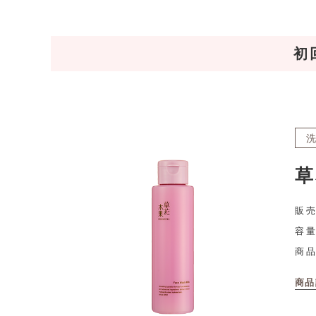
初
草
販売
容量
商
商品