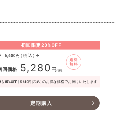
初回限定
20%OFF
格
円(税込)
→
6,600
送料
5,280
無料
初回価格
円
（税込）
のお得な価格でお届けいたします
も15%OFF
5,610
（税込）
円
定期購入