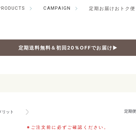
PRODUCTS
CAMPAIGN
定期お届けおトク便
定期送料無料＆初回20％OFFでお届け▶
定期便
メリット
※ご注文前に必ずご確認ください。