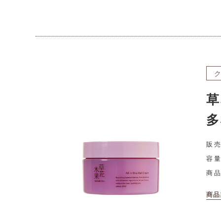
草
多
販売
容量
商
商品