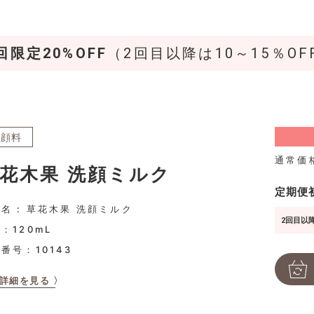
回限定20%OFF
（2回目以降は10～15％OF
洗顔料
通常価
花木果 洗顔ミルク
定期便
名 : 草花木果 洗顔ミルク
2回目以降
：120mL
品番号：
10143
詳細を見る 〉