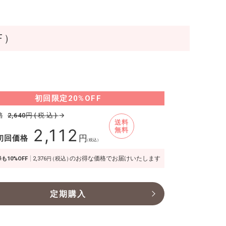
F）
初回限定
20%OFF
格
円(税込)
→
2,640
送料
2,112
無料
初回価格
円
（税込）
のお得な価格でお届けいたします
も10%OFF
2,376
（税込）
円
定期購入