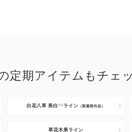
の定期アイテムもチェ
白花八草 美白
※2
ライン
（医薬部外品）
草花木果ライン