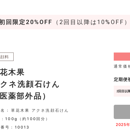
初回限定20%OFF
（2回目以降は10%OFF
洗顔料
通常価
花木果
定期便
クネ洗顔石けん
2回目以降
医薬部外品）
名 : 草花木果 アクネ洗顔石けん
：100g（約100回分）
202
品番号：
10013