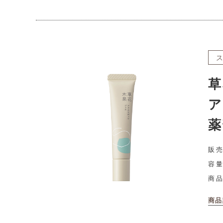
草
ア
薬
販売
容量
商
商品