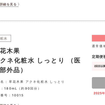
詳細を見る 〉
化粧水
通常価
花木果
定期便
クネ化粧水 しっとり （医
2回目以降
部外品）
名 : 草花木果 アクネ化粧水 しっとり
：180mL（約90回分）
202
品番号：
10015