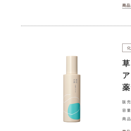
商品
草
ア
薬
販売
容量
商