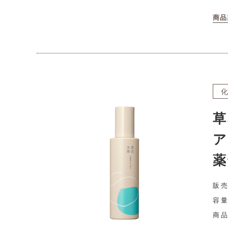
商品
草
ア
薬
販売
容量
商