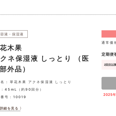
美容液・保湿液
通常価
花木果
定期便
クネ保湿液 しっとり （医
2回目以降
部外品）
名 : 草花木果 アクネ保湿液 しっとり
：45mL（約90回分）
202
品番号：
10019
詳細を見る 〉