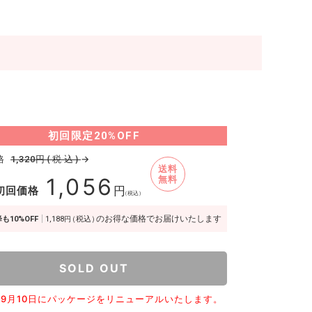
）
初回限定
20%OFF
格
円(税込)
→
1,320
送料
1,056
無料
初回価格
円
（税込）
のお得な価格でお届けいたします
も10%OFF
1,188
（税込）
円
SOLD OUT
5年9月10日にパッケージをリニューアルいたします。