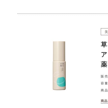
草
ア
薬
販売
容量
商
商品