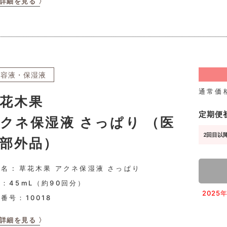
詳細を見る 〉
美容液・保湿液
通常価
花木果
定期便
クネ保湿液 さっぱり （医
2回目以降
部外品）
名 : 草花木果 アクネ保湿液 さっぱり
：45mL（約90回分）
202
品番号：
10018
詳細を見る 〉