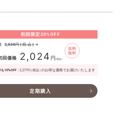
初回限定
20%OFF
格
円(税込)
→
2,530
送料
2,024
無料
初回価格
円
（税込）
のお得な価格でお届けいたします
も10%OFF
2,277
（税込）
円
定期購入