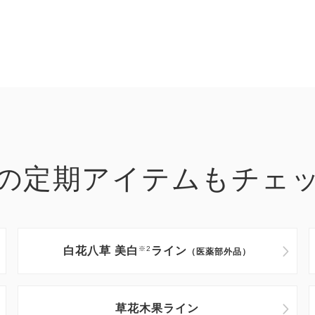
の定期アイテムもチェ
白花八草 美白
※2
ライン
（医薬部外品）
草花木果ライン