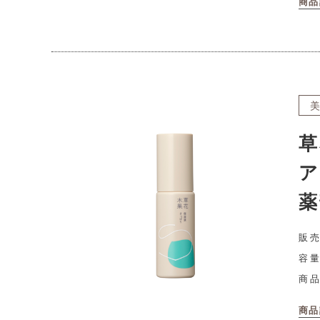
商品
草
ア
薬
販売
容量
商
商品