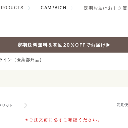
PRODUCTS
CAMPAIGN
定期お届けおトク便
定期送料無料＆初回20％OFFでお届け▶
ライン（医薬部外品）
）
定期便
メリット
※ご注文前に必ずご確認ください。