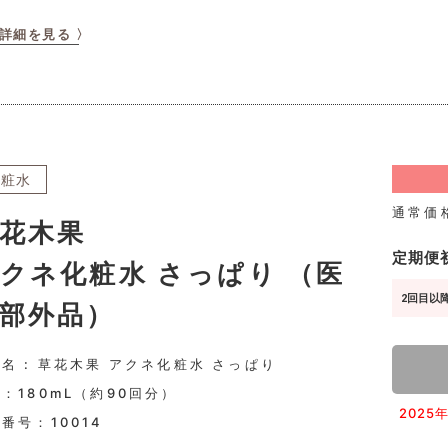
詳細を見る 〉
化粧水
通常価
花木果
定期便
クネ化粧水 さっぱり （医
2回目以降
部外品）
名 : 草花木果 アクネ化粧水 さっぱり
：180mL（約90回分）
202
品番号：
10014