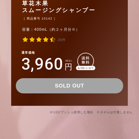
草花木果
スムージングシャンプー
［ 商品番号 10142 ］
容量：400mL（約２ヶ月分※）
26件
通常価格
3,960
(税込)
円
SOLD OUT
※1日2プッシュ使用した場合 ※タオルは付属しません