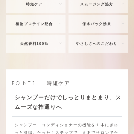
時短ケア
スムージング処方
植物プロテイン配合
保水パック効果
天然香料100%
やさしさへのこだわり
1
｜ 時短ケア
POINT.
シャンプーだけでしっとりまとまり、ス
ムーズな指通りへ
シャンプー、コンディショナーの機能を１本にぎゅ
っと凝縮。たった１ステップで、まるでサロンでケ