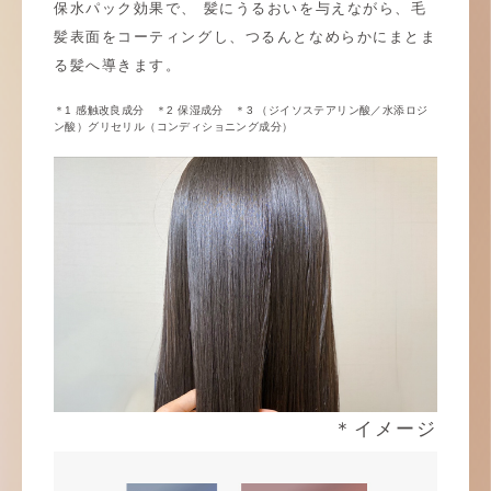
保水パック効果で、 髪にうるおいを与えながら、毛
髪表面をコーティングし、つるんとなめらかにまとま
る髪へ導きます。
＊1 感触改良成分 ＊2 保湿成分 ＊3 （ジイソステアリン酸／水添ロジ
ン酸）グリセリル（コンディショニング成分）
＊イメージ