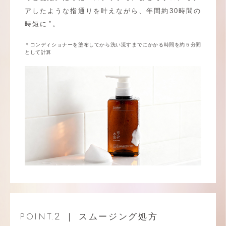
アしたような指通りを叶えながら、年間約30時間の
＊
時短に
。
＊コンディショナーを塗布してから洗い流すまでにかかる時間を約５分間
として計算
2
｜ スムージング処方
POINT.