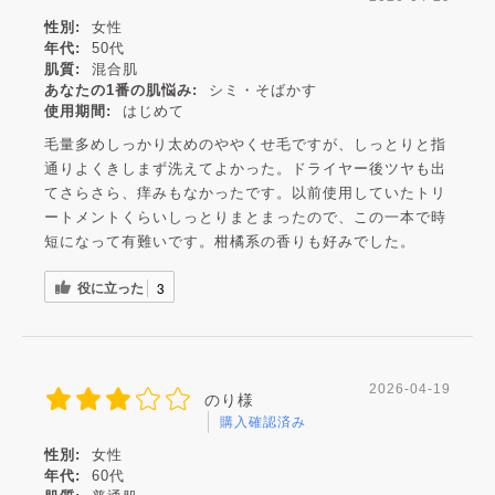
性別:
女性
年代:
50代
肌質:
混合肌
あなたの1番の肌悩み:
シミ・そばかす
使用期間:
はじめて
毛量多めしっかり太めのややくせ毛ですが、しっとりと指
通りよくきしまず洗えてよかった。ドライヤー後ツヤも出
てさらさら、痒みもなかったです。以前使用していたトリ
ートメントくらいしっとりまとまったので、この一本で時
短になって有難いです。柑橘系の香りも好みでした。
役に立った
3
2026-04-19
のり様
購入確認済み
性別:
女性
年代:
60代