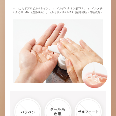
＊ コカミドプロピルベタイン、ココイルグルタミン酸TEA、ココイルメチ
ルタウリンNa（洗浄成分）、コカミドメチルMEA（起泡補助・増粘成分）