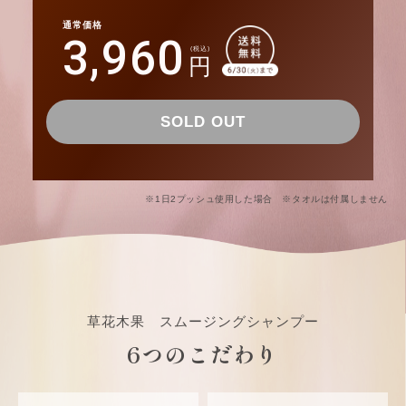
通常価格
3,960
(税込)
円
SOLD OUT
※1日2プッシュ使用した場合 ※タオルは付属しません
草花木果 スムージングシャンプー
6つのこだわり