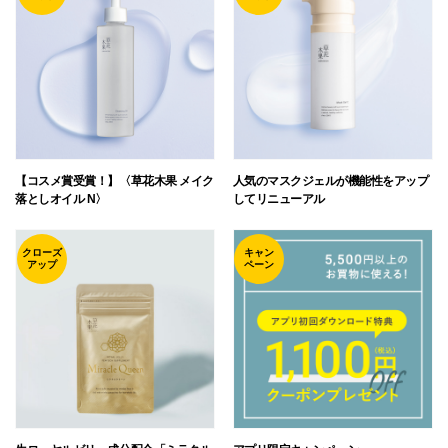
【コスメ賞受賞！】〈草花木果 メイク
人気のマスクジェルが機能性をアップ
落としオイル N〉
してリニューアル
クローズ
キャン
アップ
ペーン