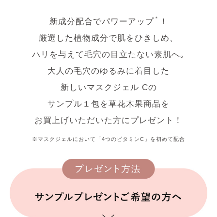
＊
新成分配合でパワーアップ
！
厳選した植物成分で肌をひきしめ、
ハリを与えて毛穴の目立たない素肌へ｡
大人の毛穴のゆるみに着目した
新しいマスクジェル Cの
サンプル１包を草花木果商品を
お買上げいただいた方にプレゼント！
※マスクジェルにおいて「4つのビタミンC」を初めて配合