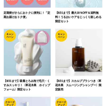
定期便がさらにおトクに便利に！「定
【8/31まで】最大18％OFF＆送料無
期お届けおトク便」
料！うるおいケアをじっくり楽しめる
限定セット
キャン
キャン
ペーン
ペーン
【8/31まで】吸着とろみ泡で毛穴・く
【8/31まで】スカルプブラシつき〈草
すみスッキリ！〈草花木果 ホイップ
花木果 スムージングシャンプー〉限
フォーム〉限定セット
定販売
クローズ
クローズ
アップ
アップ