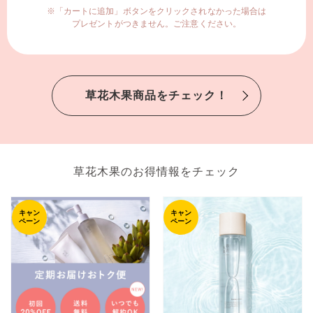
※「カートに追加」ボタンをクリックされなかった場合は
プレゼントがつきません。ご注意ください。
草花木果商品をチェック！
草花木果のお得情報をチェック
キャン
キャン
ペーン
ペーン