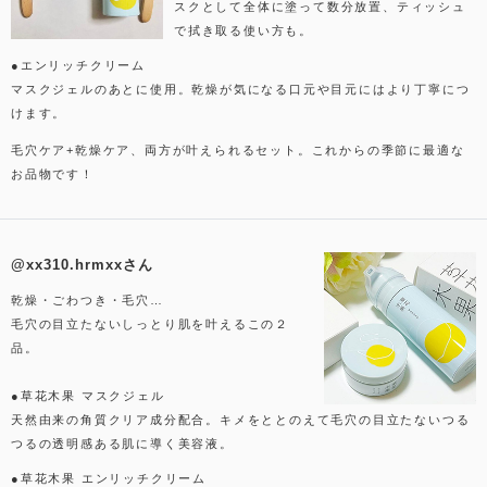
スクとして全体に塗って数分放置、ティッシュ
で拭き取る使い方も。
●エンリッチクリーム
マスクジェルのあとに使用。乾燥が気になる口元や目元にはより丁寧につ
けます。
毛穴ケア+乾燥ケア、両方が叶えられるセット。これからの季節に最適な
お品物です！
@xx310.hrmxxさん
乾燥・ごわつき・毛穴…
毛穴の目立たないしっとり肌を叶えるこの２
品。
●草花木果 マスクジェル
天然由来の角質クリア成分配合。キメをととのえて毛穴の目立たないつる
つるの透明感ある肌に導く美容液。
●草花木果 エンリッチクリーム