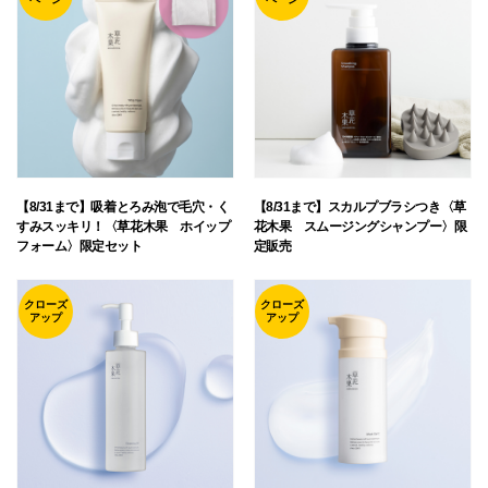
【8/31まで】吸着とろみ泡で毛穴・く
【8/31まで】スカルプブラシつき〈草
すみスッキリ！〈草花木果 ホイップ
花木果 スムージングシャンプー〉限
フォーム〉限定セット
定販売
クローズ
クローズ
アップ
アップ