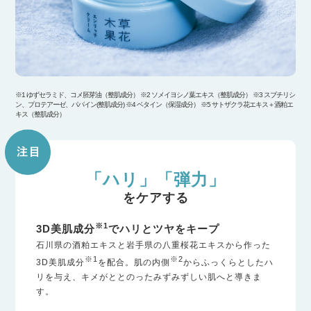
※1 ゆずセラミド、コメ胚芽油（整肌成分） ※2 ソメイヨシノ葉エキス（整肌成分） ※3 スブチリシ
ン、プロテアーゼ、パパイン(整肌成分) ※4 ベタイン（保湿成分） ※5 サトザクラ花エキス＋酒粕エ
キス（整肌成分）
「ハリ」「弾力」
をケアする
※1
3D美肌成分
でハリとツヤをキープ
石川県の酒粕エキスと岩手県の八重桜花エキスから作った
※1
※2
3D美肌成分
を配合。肌の内側
からふっくらとしたハ
リを与え、キメがととのったみずみずしい肌へと導きま
す。