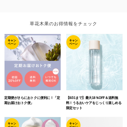
草花木果のお得情報をチェック
キャン
キャン
ペーン
ペーン
定期便がさらにおトクに便利に！「定
【8/31まで】最大18％OFF＆送料無
期お届けおトク便」
料！うるおいケアをじっくり楽しめる
限定セット
キャン
キャン
ペーン
ペーン