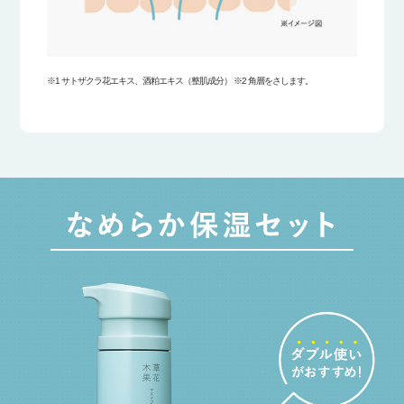
※1 サトザクラ花エキス、酒粕エキス（整肌成分） ※2 角層をさします。