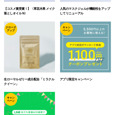
【コスメ賞受賞！】〈草花木果 メイク
人気のマスクジェルが機能性をアップ
落としオイル N〉
してリニューアル
クローズ
キャン
アップ
ペーン
生ローヤルゼリー成分配合「ミラクル
アプリ限定キャンペーン
クイーン」
キャン
ペーン