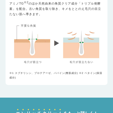
※2
アミノTG
のほか天然由来の角質クリア成分「トリプル
発酵
素」を配合。古い角質を取り除き、キメをととのえ毛
穴の目立
たない肌へ導きます。
※1 スブチリシン、プロテアーゼ、パパイン(整肌成分) ※2 ベタイン(保湿
成分)