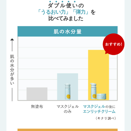
ダ
ブ
ル
使
い
の
「うるおい力」「弾力」
を
比べてみました