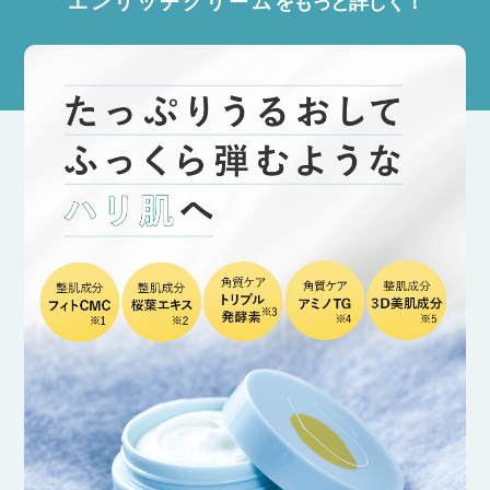
エ
ン
リ
ッ
チ
ク
リ
ー
ム
をもっと詳しく！