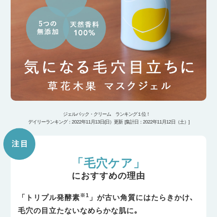
ジェルパック・クリーム ランキング１位！
デイリーランキング：2022年11月13日(日）更新 [集計日：2022年11月12日（土）]
「毛穴ケア」
におすすめの理由
※1
「トリプル発酵素
」が古い角質にはたら
きかけ､
毛穴の目立たないなめらかな肌に｡