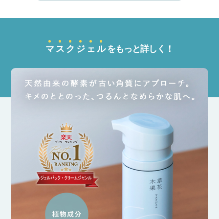
マ
ス
ク
ジ
ェ
ル
をもっと詳しく！