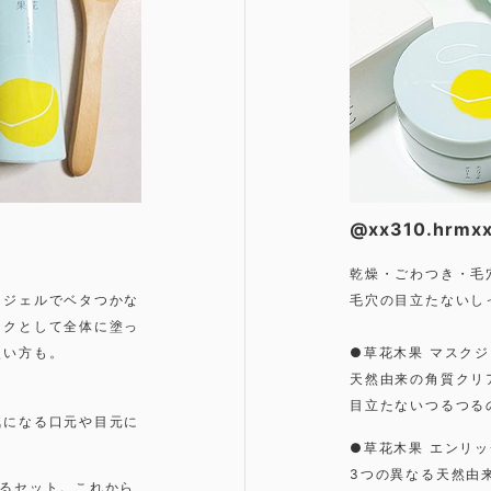
@xx310.hrm
乾燥・ごわつき・毛
。ジェルでベタつかな
毛穴の目立たないし
スクとして全体に塗っ
使い方も。
●草花木果 マスク
天然由来の角質クリ
目立たないつるつる
気になる口元や目元に
●草花木果 エンリ
3つの異なる天然由
れるセット。これから