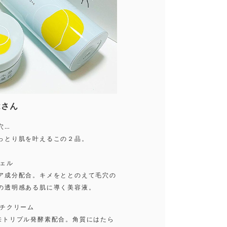
xxさん
穴…
っとり肌を叶えるこの２品。
ジェル
ア成分配合。キメをととのえて毛穴の
の透明感ある肌に導く美容液。
ッチクリーム
来トリプル発酵素配合。角質にはたら