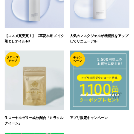
【コスメ賞受賞！】〈草花木果 メイク
人気のマスクジェルが機能性をアップ
落としオイル N〉
してリニューアル
クローズ
キャン
アップ
ペーン
生ローヤルゼリー成分配合「ミラクル
アプリ限定キャンペーン
クイーン」