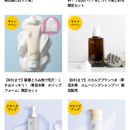
期お届けおトク便」
料！うるおいケアをじっくり楽しめる
限定セット
キャン
キャン
ペーン
ペーン
【8/31まで】吸着とろみ泡で毛穴・く
【8/31まで】スカルプブラシつき〈草
すみスッキリ！〈草花木果 ホイップ
花木果 スムージングシャンプー〉限
フォーム〉限定セット
定販売
クローズ
クローズ
アップ
アップ