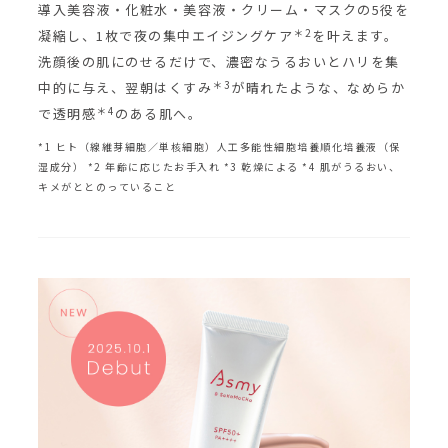
導入美容液・化粧水・美容液・クリーム・マスクの5役を
＊2
凝縮し、1枚で夜の集中エイジングケア
を叶えます。
洗顔後の肌にのせるだけで、濃密なうるおいとハリを集
＊3
中的に与え、翌朝はくすみ
が晴れたような、なめらか
＊4
で透明感
のある肌へ。
*1 ヒト（線維芽細胞／単核細胞）人工多能性細胞培養順化培養液（保
湿成分） *2 年齢に応じたお手入れ *3 乾燥による *4 肌がうるおい、
キメがととのっていること