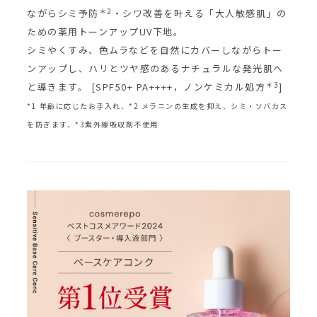
＊2
ながらシミ予防
・シワ改善を叶える「大人敏感肌」の
ための薬用トーンアップUV下地。
シミやくすみ、色ムラなどを自然にカバーしながらトー
ンアップし、ハリとツヤ感のあるナチュラルな発光肌へ
＊3
と導きます。 [SPF50+ PA++++，ノンケミカル処方
]
*1 年齢に応じたお手入れ、*2 メラニンの生成を抑え、シミ・ソバカス
を防ぎます、*3紫外線吸収剤不使用