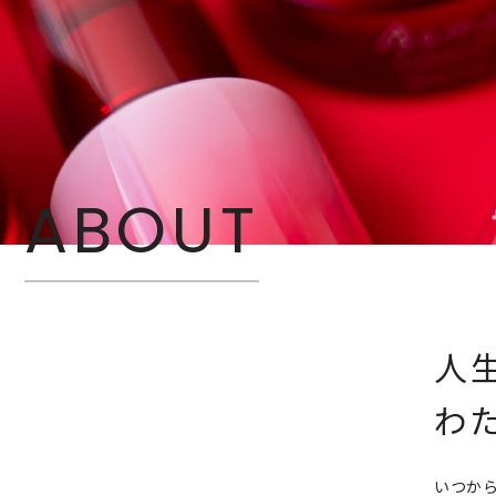
ABOUT
人
わ
いつか