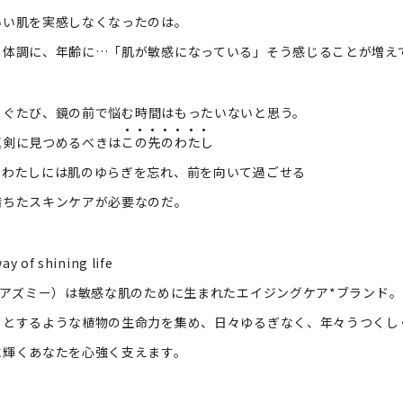
いい肌を実感しなくなったのは。
、体調に、年齢に…「肌が敏感になっている」
そう感じることが増え
らぐたび、
鏡の前で悩む時間はもったいないと思う。
真剣に見つめるべきは
この先のわたし
、わたしには肌のゆらぎを忘れ、前を向いて過ごせる
満ちたスキンケアが必要なのだ。
ay of shining life
（アズミー）は敏感な肌のために生まれたエイジングケア*ブランド。
々とするような植物の生命力を集め、
日々ゆるぎなく、年々うつくし
に輝くあなたを心強く支えます。