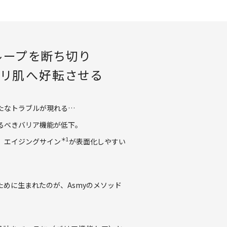
ループを断ち切り
ハリ肌へ好転させる
たなトラブルが現れる…
るべきバリア機能が低下。
＊1
、エイジングサイン
が表面
化しやすい
ために生まれたのが、
Asmyのメソッド