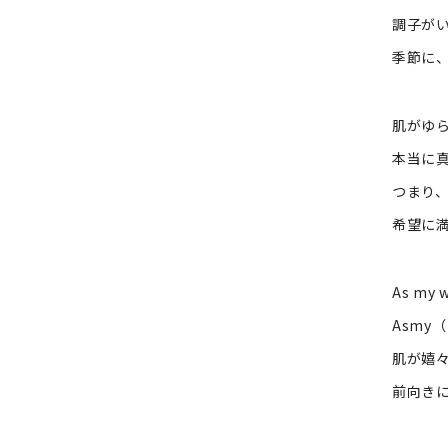
調子が
季節に
肌がゆ
本当に
つまり
希望に
As my w
Asmy
肌が嬉
前向き