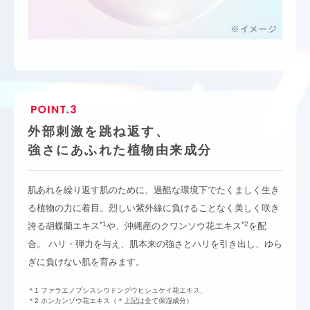
外部刺激を跳ね返す、
強さにあふれた植物由来成分
肌あれを繰り返す肌のために、過酷な環境下でたくましく生き
る植物の力に着目。烈しい紫外線に負けることなく美しく咲き
*1
*2
誇る胡蝶蘭エキス
や、沖縄産のクワンソウ花エキス
を配
合。 ハリ・弾力を与え、肌本来の強さとハリを引き出し、ゆら
ぎに負けない肌を育みます。
＊1 ファラエノプシスシウドングウヒシュケイ花エキス、
＊2 ホンカンゾウ花エキス（＊上記は全て保湿成分）