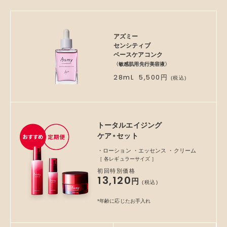
アズミー
センシティブ
ベースケアコンク
〈敏感肌用先行美容液〉
28mL
5,500
円
(税込)
トータルエイジング
ケア
セット
＊
・ローション ・エッセンス ・クリーム
［ 各レギュラーサイズ ］
初回特別価格
13,120
円
(税込)
*年齢に応じたお手入れ