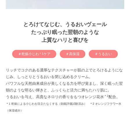
とろけてなじむ、うるおいヴェール
たっぷり眠った翌朝のような
上質なハリと喜びを
＃乾燥小じわ
＊1
ケア
＃高保湿
＃うるおい
リッチでコクのある濃厚なテクスチャーが肌の上でとろけるようにな
じみ、しっとりとうるおいを閉じ込めるクリーム。
パワフルな天然由来成分が美しくなる力を呼び覚まし、深く眠った翌
朝のような明るい輝きと、ふっくらと活力に満ちたハリ肌に。
＊2
うるおいを与え、高貴なネロリの香りをもつオレンジ花水
配合。
＊1 乾燥による小じわを目立たなくする（効能評価試験済み） ＊2 オレンジフラワー水
（保湿成分）