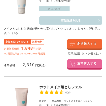
容 量 : 150g(約60回分)
クレンジング
商品詳細を見る
メイクとなじむと感触が軽やかに変化してやさしくオフ。しっとり弾む肌に
洗い上げる
定期初回
20
%OFF
送料無料
定期購入する
1,848
定期初回価格:
円(税込)
定期お届けおトク便とは＞
※2回目以降は
10
%OFF 2,079円(税込)
2,310
通常購入する
通常価格
円(税込)
ホットメイク落としジェル
60件
販売名 : 草花木果 ホットメイク落としジェル
容 量 : 150g(約60回分)