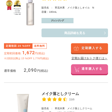
販売名 : 草花木果 メイク落としオイル N
容量：180mL
クレンジング
商品詳細を見る
定期初回
20
%OFF
送料無料
定期購入する
1,672
定期初回価格:
円(税込)
定期お届けおトク便とは＞
※2回目以降は
15
%OFF 1,776円(税込)
2,090
通常購入する
通常価格
円(税込)
メイク落としクリーム
33件
販売名 : 草花木果 メイク落としクリーム