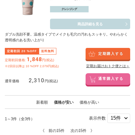
クレンジング
商品詳細を見る
ダブル洗顔不要。温感タイプでメイクも毛穴の汚れもスッキリ。やわらかく
透明感のある洗い上がり
定期初回
20
%OFF
送料無料
定期購入する
1,848
定期初回価格:
円(税込)
定期お届けおトク便とは＞
※2回目以降は
10
%OFF 2,079円(税込)
2,310
通常購入する
通常価格
円(税込)
新着順
価格が安い
価格が高い
表示件数
1～3件（全3件）
《 前の15件
次の15件 》