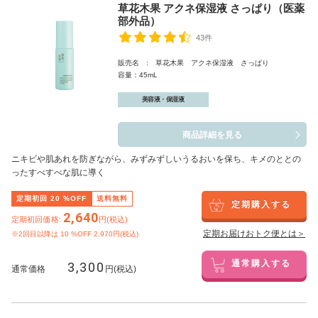
草花木果 アクネ保湿液 さっぱり（医薬
部外品）
43件
販売名 : 草花木果 アクネ保湿液 さっぱり
容量：45mL
美容液・保湿液
商品詳細を見る
ニキビや肌あれを防ぎながら、みずみずしいうるおいを保ち、キメのととの
ったすべすべな肌に導く
定期初回
20
%OFF
送料無料
定期購入する
2,640
定期初回価格:
円(税込)
定期お届けおトク便とは＞
※2回目以降は
10
%OFF 2,970円(税込)
3,300
通常購入する
通常価格
円(税込)