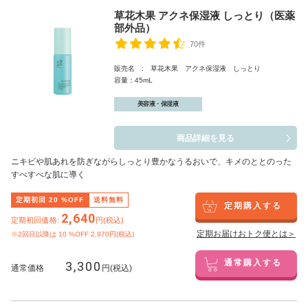
草花木果 アクネ保湿液 しっとり（医薬
部外品）
70件
販売名 : 草花木果 アクネ保湿液 しっとり
容量：45mL
美容液・保湿液
商品詳細を見る
ニキビや肌あれを防ぎながらしっとり豊かなうるおいで、キメのととのった
すべすべな肌に導く
定期初回
20
%OFF
送料無料
定期購入する
2,640
定期初回価格:
円(税込)
定期お届けおトク便とは＞
※2回目以降は
10
%OFF 2,970円(税込)
3,300
通常購入する
通常価格
円(税込)