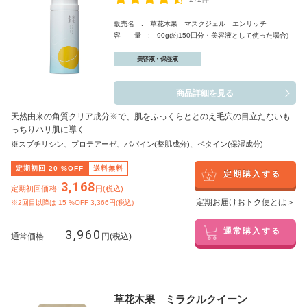
販売名 : 草花木果 マスクジェル エンリッチ
容 量 : 90g(約150回分・美容液として使った場合)
美容液・保湿液
商品詳細を見る
天然由来の角質クリア成分※で、肌をふっくらととのえ毛穴の目立たないも
っちりハリ肌に導く
※スブチリシン、プロテアーゼ、パパイン(整肌成分)、ベタイン(保湿成分)
定期初回
20
%OFF
送料無料
定期購入する
3,168
定期初回価格:
円(税込)
定期お届けおトク便とは＞
※2回目以降は
15
%OFF 3,366円(税込)
3,960
通常購入する
通常価格
円(税込)
草花木果 ミラクルクイーン