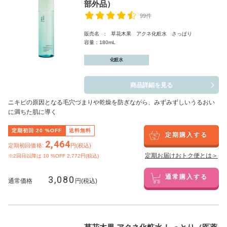
部外品）
99件
販売名 : 草花木果 アクネ化粧水 さっぱり
容量：180mL
化粧水
商品詳細を見る
ニキビの原因となる毛穴づまりや乾燥を防ぎながら、みずみずしいうるおい
に満ちた肌に導く
定期初回
20
%OFF
送料無料
定期購入する
2,464
定期初回価格:
円(税込)
定期お届けおトク便とは＞
※2回目以降は
10
%OFF 2,772円(税込)
3,080
通常購入する
通常価格
円(税込)