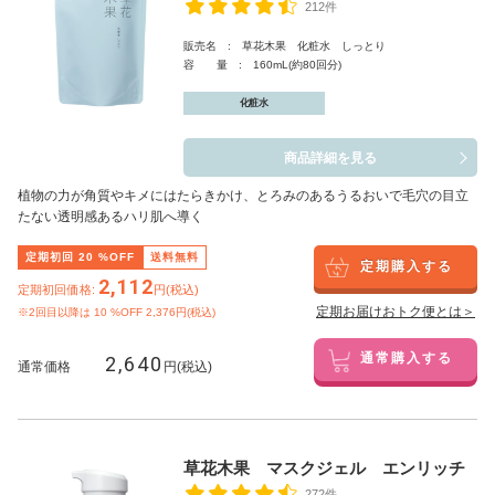
212件
販売名 : 草花木果 化粧水 しっとり
容 量 : 160mL(約80回分)
化粧水
商品詳細を見る
植物の力が角質やキメにはたらきかけ、とろみのあるうるおいで毛穴の目立
たない透明感あるハリ肌へ導く
定期初回
20
%OFF
送料無料
定期購入する
2,112
定期初回価格:
円(税込)
定期お届けおトク便とは＞
※2回目以降は
10
%OFF 2,376円(税込)
2,640
通常購入する
通常価格
円(税込)
草花木果 マスクジェル エンリッチ
272件