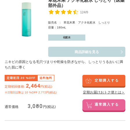
草花木果 アクネ化粧水 しっとり（医薬
部外品）
124件
販売名 : 草花木果 アクネ化粧水 しっとり
容量：180mL
化粧水
商品詳細を見る
ニキビの原因となる毛穴づまりや乾燥を防ぎながら、しっとりうるおいに満
ちた肌に導く
定期初回
20
%OFF
送料無料
定期購入する
2,464
定期初回価格:
円(税込)
定期お届けおトク便とは＞
※2回目以降は
10
%OFF 2,772円(税込)
3,080
通常購入する
通常価格
円(税込)