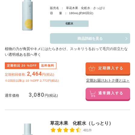
販売名 : 草花木果 化粧水 さっぱり
容 量 : 180mL(約90回分)
化粧水
商品詳細を見る
植物の力が角質やキメにはたらきかけ、スッキリうるおって毛穴の目立たな
い透明感ある肌へ導く
定期初回
20
%OFF
送料無料
定期購入する
2,464
定期初回価格:
円(税込)
定期お届けおトク便とは＞
※2回目以降は
10
%OFF 2,772円(税込)
3,080
通常購入する
通常価格
円(税込)
草花木果 化粧水（しっとり）
481件