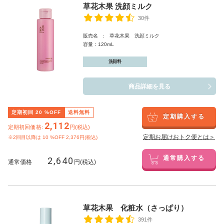
草花木果 洗顔ミルク
30件
販売名 : 草花木果 洗顔ミルク
容量：120mL
洗顔料
商品詳細を見る
定期初回
20
%OFF
送料無料
定期購入する
2,112
定期初回価格:
円(税込)
定期お届けおトク便とは＞
※2回目以降は
10
%OFF 2,376円(税込)
2,640
通常購入する
通常価格
円(税込)
草花木果 化粧水（さっぱり）
391件