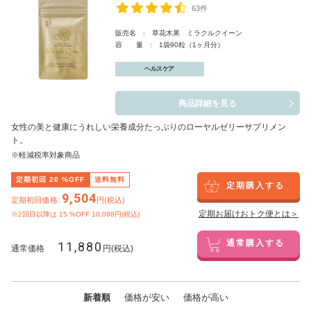
63件
販売名 : 草花木果 ミラクルクイーン
容 量 : 1袋90粒（1ヶ月分）
ヘルスケア
商品詳細を見る
女性の美と健康にうれしい栄養成分たっぷりのローヤルゼリーサプリメン
ト。
※軽減税率対象商品
定期初回
20
%OFF
送料無料
定期購入する
9,504
定期初回価格:
円(税込)
定期お届けおトク便とは＞
※2回目以降は
15
%OFF 10,098円(税込)
11,880
通常購入する
通常価格
円(税込)
新着順
価格が安い
価格が高い