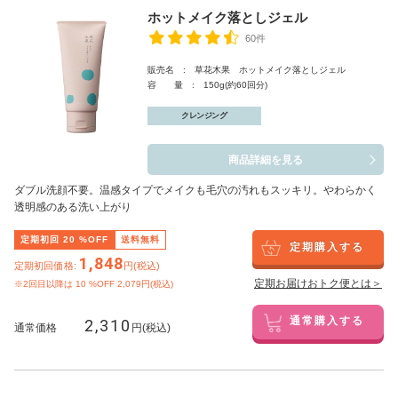
ホットメイク落としジェル
60件
販売名 : 草花木果 ホットメイク落としジェル
容 量 : 150g(約60回分)
クレンジング
商品詳細を見る
ダブル洗顔不要。温感タイプでメイクも毛穴の汚れもスッキリ。やわらかく
透明感のある洗い上がり
定期初回
20
%OFF
送料無料
定期購入する
1,848
定期初回価格:
円(税込)
定期お届けおトク便とは＞
※2回目以降は
10
%OFF 2,079円(税込)
2,310
通常購入する
通常価格
円(税込)