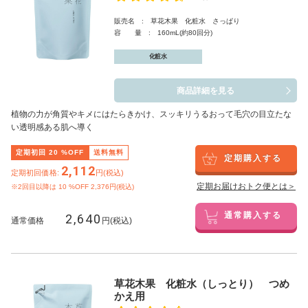
販売名 : 草花木果 化粧水 さっぱり
容 量 : 160mL(約80回分)
化粧水
商品詳細を見る
植物の力が角質やキメにはたらきかけ、スッキリうるおって毛穴の目立たな
い透明感ある肌へ導く
定期初回
20
%OFF
送料無料
定期購入する
2,112
定期初回価格:
円(税込)
定期お届けおトク便とは＞
※2回目以降は
10
%OFF 2,376円(税込)
2,640
通常購入する
通常価格
円(税込)
草花木果 化粧水（しっとり） つめ
かえ用