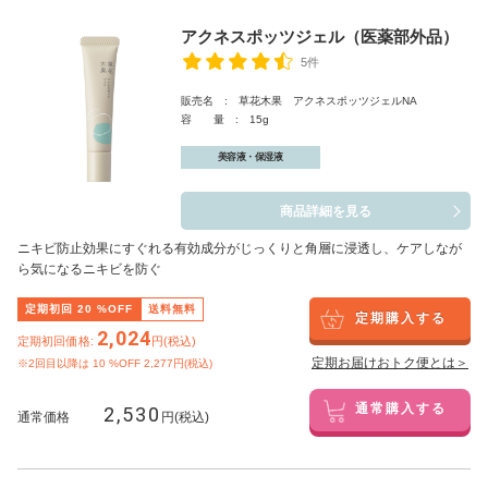
アクネスポッツジェル（医薬部外品）
5件
販売名 : 草花木果 アクネスポッツジェルNA
容 量 : 15g
美容液・保湿液
商品詳細を見る
ニキビ防止効果にすぐれる有効成分がじっくりと角層に浸透し、ケアしなが
ら気になるニキビを防ぐ
定期初回
20
%OFF
送料無料
定期購入する
2,024
定期初回価格:
円(税込)
定期お届けおトク便とは＞
※2回目以降は
10
%OFF 2,277円(税込)
2,530
通常購入する
通常価格
円(税込)