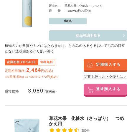
販売名 : 草花木果 化粧水 しっとり
容 量 : 180mL(約90回分)
化粧水
商品詳細を見る
植物の力が角質やキメにはたらきかけ、とろみのあるうるおいで毛穴の目立
たない透明感あるハリ肌へ導く
定期初回
20
%OFF
送料無料
定期購入する
2,464
定期初回価格:
円(税込)
定期お届けおトク便とは＞
※2回目以降は
10
%OFF 2,772円(税込)
3,080
通常購入する
通常価格
円(税込)
草花木果 化粧水（さっぱり） つめ
かえ用
380件