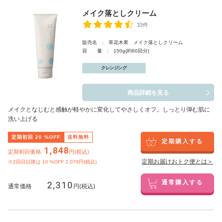
メイク落としクリーム
33件
販売名 : 草花木果 メイク落としクリーム
容 量 : 150g(約60回分)
クレンジング
商品詳細を見る
メイクとなじむと感触が軽やかに変化してやさしくオフ。しっとり弾む肌に
洗い上げる
定期初回
20
%OFF
送料無料
定期購入する
1,848
定期初回価格:
円(税込)
定期お届けおトク便とは＞
※2回目以降は
10
%OFF 2,079円(税込)
2,310
通常購入する
通常価格
円(税込)