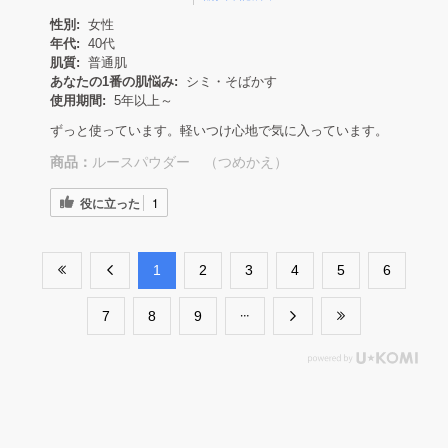
性別:
女性
年代:
40代
肌質:
普通肌
あなたの1番の肌悩み:
シミ・そばかす
使用期間:
5年以上～
ずっと使っています。軽いつけ心地で気に入っています。
商品：
ルースパウダー （つめかえ）
役に立った
1
​1
​2
​3
​4
​5
​6
​7
​8
​9