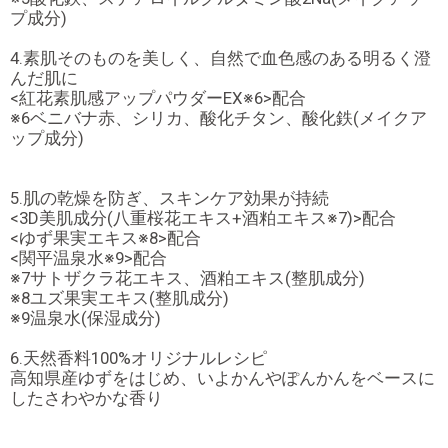
プ成分)
4.素肌そのものを美しく、自然で血色感のある明るく澄
んだ肌に
<紅花素肌感アップパウダーEX※6>配合
※6ベニバナ赤、シリカ、酸化チタン、酸化鉄(メイクア
ップ成分)
5.肌の乾燥を防ぎ、スキンケア効果が持続
<3D美肌成分(八重桜花エキス+酒粕エキス※7)>配合
<ゆず果実エキス※8>配合
<関平温泉水※9>配合
※7サトザクラ花エキス、酒粕エキス(整肌成分)
※8ユズ果実エキス(整肌成分)
※9温泉水(保湿成分)
6.天然香料100%オリジナルレシピ
高知県産ゆずをはじめ、いよかんやぽんかんをベースに
したさわやかな香り