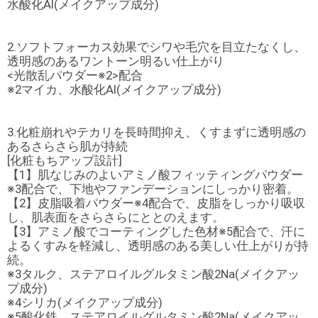
水酸化Al(メイクアップ成分)
2.ソフトフォーカス効果でシワや毛穴を目立たなくし、
透明感のあるワントーン明るい仕上がり
<光散乱パウダー※2>配合
※2マイカ、水酸化Al(メイクアップ成分)
3.化粧崩れやテカリを長時間抑え、くすまずに透明感の
あるさらさら肌が持続
[化粧もちアップ設計]
【1】肌なじみのよいアミノ酸フィッティングパウダー
※3配合で、下地やファンデーションにしっかり密着。
【2】皮脂吸着パウダー※4配合で、皮脂をしっかり吸収
し、肌表面をさらさらにととのえます。
【3】アミノ酸でコーティングした色材※5配合で、汗に
よるくすみを軽減し、透明感のある美しい仕上がりが持
続。
※3タルク、ステアロイルグルタミン酸2Na(メイクアッ
プ成分)
※4シリカ(メイクアップ成分)
※5酸化鉄、ステアロイルグルタミン酸2Na(メイクアッ