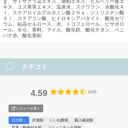
ｇ、サトザクラ花エキス、酒粕エキス、ビルベリー葉エ
キス、ユズ果実エキス、温泉水、スクワラン、水酸化Ａ
ｌ、ステアロイルグルタミン酸２Ｎａ、ジミリスチン酸
Ａｌ、ステアリン酸、ヒドロキシアパタイト、酸化セリ
ウム、結晶セルロース、水、トコフェロール、ビサボロ
ール、ＢＧ、香料、マイカ、酸化鉄、酸化チタン、ベニ
バナ赤、酸化亜鉛
クチコミ
4.59
64件
レビューを書く
日付順 ↓
評価順
いいね数順
購入確認順
写真・動画付き順
コミュニティ会員順