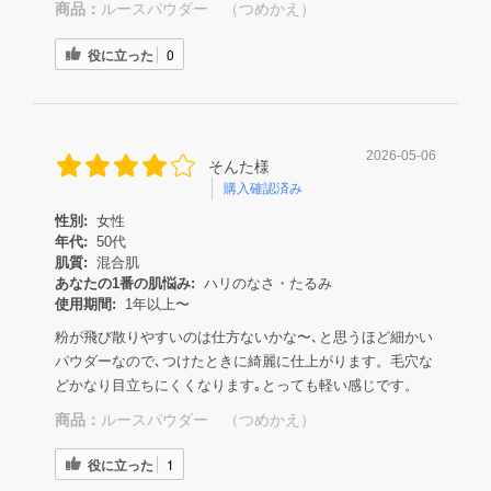
商品：
ルースパウダー （つめかえ）
役に立った
0
2026-05-06
そんた様
購入確認済み
性別:
女性
年代:
50代
肌質:
混合肌
あなたの1番の肌悩み:
ハリのなさ・たるみ
使用期間:
1年以上〜
粉が飛び散りやすいのは仕方ないかな〜､と思うほど細かい
パウダーなので､つけたときに綺麗に仕上がります。毛穴な
どかなり目立ちにくくなります｡とっても軽い感じです。
商品：
ルースパウダー （つめかえ）
役に立った
1