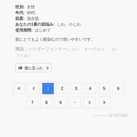
性別:
女性
年代:
60代
肌質:
混合肌
あなたの1番の肌悩み:
しわ、小じわ
使用期間:
はじめて
肌にとてもよく馴染むので使いやすいです。
商品：
パウダーファンデーション オークル１ （レ
フィル）
役に立った
0
​1
​2
​3
​4
​5
​6
​7
​8
​9