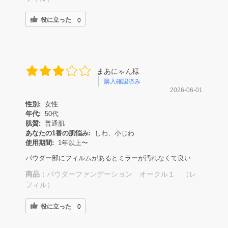
役に立った
0
まあにゃん様
購入確認済み
2026-06-01
性別:
女性
年代:
50代
肌質:
普通肌
あなたの1番の肌悩み:
しわ、小じわ
使用期間:
1年以上〜
パウダー部にフィルムがあるとミラーが汚れなくて良い
商品：
パウダーファンデーション オークル１ （レ
フィル）
役に立った
0