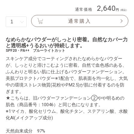
2,640
通常価格
（税込）
通常購入
なめらかなパウダーがしっとり密着。自然なカバー力
と透明感+うるおいが持続します。
SPF20・PA++ ブルーライトカット
スキンケア成分でコーティングされたなめらかなパウダー
が、しっとりと溶けこむように密着。自然で血色感のある、
ふんわりと明るい肌に仕上げるパウダーファンデーション。
美肌プロテクトパウダー※1配合で、肌表面を均一化し、大気
中の環境ストレス物質(花粉やPM2.5)が肌に付着するのを防
ぎます。
★こちらは、旧パウダーファンデーション②やや明るめの
肌色（商品番号：10046）と同じ色になります。
※1マイカ、酸化セリウム、酸化チタン、ステアリン酸、水酸
化Al(メイクアップ成分)
天然由来成分 97%