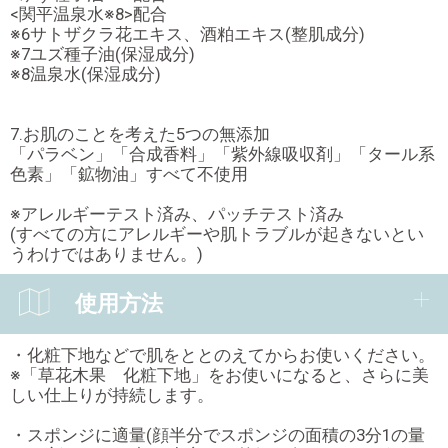
<関平温泉水※8>配合
※6サトザクラ花エキス、酒粕エキス(整肌成分)
※7ユズ種子油(保湿成分)
※8温泉水(保湿成分)
7.お肌のことを考えた5つの無添加
「パラベン」「合成香料」「紫外線吸収剤」「タール系
色素」「鉱物油」すべて不使用
※アレルギーテスト済み、パッチテスト済み
(すべての方にアレルギーや肌トラブルが起きないとい
うわけではありません。)
使用方法
・化粧下地などで肌をととのえてからお使いください。
※「草花木果 化粧下地」をお使いになると、さらに美
しい仕上りが持続します。
・スポンジに適量(顔半分でスポンジの面積の3分1の量