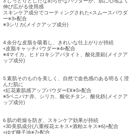
3.しっとりとしたなめらかなパウダーが、肌に心地よく
伸び広がる使用感
スキンケア成分でコーティングされた<スムースパウダ
ー※3>配合
※3シリカ(メイクアップ成分)
4.余分な皮脂を吸着し、きれいな仕上がりが持続
<皮脂キャッチパウダー※4>配合
※4マイカ、ヒドロキシアパタイト、酸化亜鉛(メイクア
ップ成分)
5.素肌そのものを美しく、自然で血色感のある明るく澄
んだ肌に
<紅花素肌感アップパウダーEX※5>配合
※5ベニバナ赤、シリカ、酸化チタン、酸化鉄(メイクア
ップ成分)
6.肌の乾燥を防ぎ、スキンケア効果が持続
<3D美肌成分(八重桜花エキス+酒粕エキス※6)>配合
<ゆず種子油※7>配合