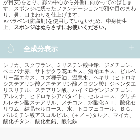
が目安)をとり、顔の中心から外側に向かってのばしま
す。スポンジに残ったファンデーションで額や目のまわ
り、鼻、口まわりを仕上げます。
※パラベン(防腐剤)を使用していないため、中身衛生
上、
スポンジはぬらさずにお使いください。
全成分表示
シリカ、スクワラン、ミリスチン酸亜鉛、ジメチコン、
ベニバナ赤、サトザクラ花エキス、酒粕エキス、ビルベ
リー葉エキス、ユズ種子油、温泉水、ヘキサ（ヒドロキ
システアリン酸／ステアリン酸／ロジン酸）ジペンタエ
リスリチル、ステアリン酸、ハイドロゲンジメチコン、
アルミナ、ヒドロキシアパタイト、セルロース、グリチ
ルレチン酸ステアリル、メチコン、水酸化Ａｌ、酸化セ
リウム、結晶セルロース、水、トコフェロール、ＢＧ、
パルミチン酸アスコルビル、(＋／－)タルク、マイカ、
酸化チタン、酸化亜鉛、酸化鉄