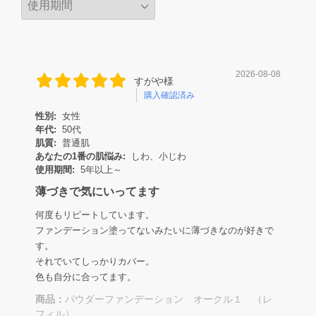
2026-08-08
すがや様
購入確認済み
性別:
女性
年代:
50代
肌質:
普通肌
あなたの1番の肌悩み:
しわ、小じわ
使用期間:
5年以上～
薄づきで気にいってます
何度もリピートしています。
ファンデーション塗ってないみたいに薄づきなのが好きで
す。
それでいてしっかりカバー。
色も自分に合ってます。
商品：
パウダーファンデーション オークル１ （レ
フィル）