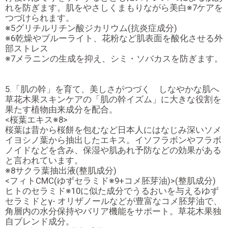
れを防ぎます。肌をやさしくまもりながら美白※7ケアを
つづけられます。
※5グリチルリチン酸ジカリウム(抗炎症成分)
※6乾燥やブルーライト、花粉など肌表面を酸化させる外
部ストレス
※7メラニンの生成を抑え、シミ・ソバカスを防ぎます。
5.「肌の幹」を育て、美しさがつづく しなやかな肌へ
草花木果スキンケアの「肌の幹イズム」に大きな役割を
果たす植物由来成分を配合。
<桜葉エキス※8>
桜葉は昔から桜餅を包むなど日本人にはなじみ深いソメ
イヨシノ葉から抽出したエキス。イソフラボンやフラボ
ノイドなどを含み、保湿や肌あれ予防などの効果がある
と言われています。
※8サクラ葉抽出液(整肌成分)
<フィトCMC(ゆずセラミド※9+コメ胚芽油)>(整肌成分)
ヒトのセラミド※10に似た成分でうるおいを与えるゆず
セラミドとγ- オリザノールなどが豊富なコメ胚芽油で、
角層内の水分保持やバリア機能をサポート。草花木果独
自ブレンド成分。