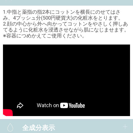
1.中指と薬指の指2本にコットンを横長にのせてはさ
み、4プッシュ分(500円硬貨大)の化粧水をとります。
2.顔の中心から外へ向かってコットンをやさしく押しあ
てるように化粧水を浸透させながら肌になじませます。
※容器につめかえてご使用ください。
全成分表示