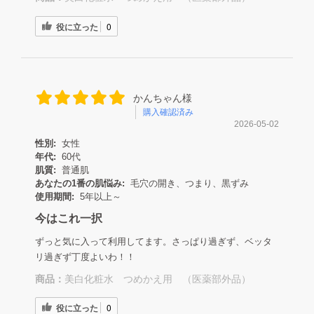
役に立った
0
かんちゃん様
購入確認済み
2026-05-02
性別:
女性
年代:
60代
肌質:
普通肌
あなたの1番の肌悩み:
毛穴の開き、つまり、黒ずみ
使用期間:
5年以上～
今はこれ一択
ずっと気に入って利用してます。さっぱり過ぎず、ベッタ
リ過ぎず丁度よいわ！！
商品：
美白化粧水 つめかえ用 （医薬部外品）
役に立った
0