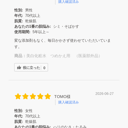
購入確認済み
性別:
男性
年代:
70代以上
肌質:
乾燥肌
あなたの1番の肌悩み:
シミ・そばかす
使用期間:
5年以上～
変な添加剤もなく、毎日かかさず使わせていただいていま
す。
商品：
美白化粧水 つめかえ用 （医薬部外品）
役に立った
0
2026-06-27
TOMO様
購入確認済み
性別:
女性
年代:
70代以上
肌質:
乾燥肌
あなたの1番の肌悩み:
ハリのなさ・たるみ