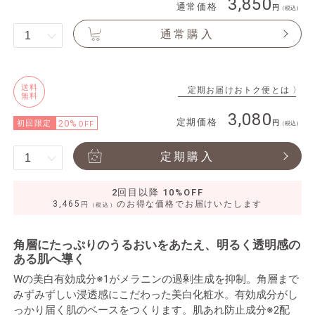
3,850
通常価格
（税込）
通常購入
送料
定期お届けおトク便とは 〉
無料
3,080
定期価格
20%
初回限定
OFF
（税込）
定期購入
2回目以降 10%OFF
3,465
のお得な価格でお届けいたします
円
（税込）
角層にたっぷりのうるおいをあたえ、明るく透明感の
ある肌へ導く
Wの美白有効成分※1がメラニンの過剰生成を抑制。角層まで
みずみずしい浸透感にこだわった美白化粧水。有効成分がし
っかり届く肌のベースをつくります。肌あれ防止成分※2配