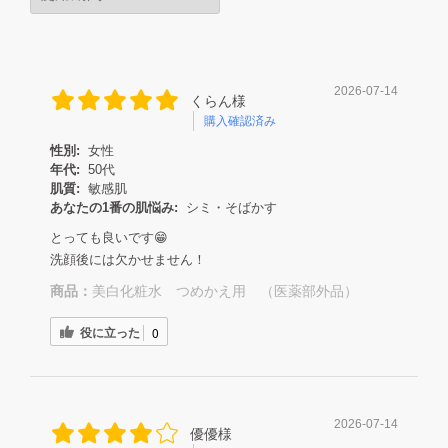
2026-07-14
くらん様
購入確認済み
性別:
女性
年代:
50代
肌質:
敏感肌
あなたの1番の肌悩み:
シミ・そばかす
とっても良いです😁
洗顔後には欠かせません！
商品：
美白化粧水 つめかえ用 （医薬部外品）
役に立った
0
2026-07-14
優優様