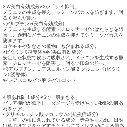
3.W美白有効成分※3が「シミ抑制」
メラニンの生成を抑え、シミ・ソバカスを防ぎます。明
るく澄んだ肌へ。
<アルブチン>(美白有効成分)
メラニンを生成する酵素・チロシナーゼのはたらきを阻
害し、過剰なメラニンの生成を抑えてシミ・ソバカスを
防ぎます。
コケモモや梨などの植物にも含まれる成分。
<ビタミンC誘導体※4>(美白有効成分)
安定した状態で皮ふに吸収され、メラニンを生成する酵
素・チロシナーゼを阻害し、明るい印象の肌へ。
※3アルブチン、L-アスコルビン酸 2-グルコシド(ビタミ
ンC誘導体)
※4L-アスコルビン酸 2-グルコシド
4.肌あれ防止成分※5で「肌まもる」
バリア機能が低下し、ダメージを受けやすい状態の肌あ
れをケア。
<グリチルリチン酸ジカリウム>(抗炎症成分)
「甘草」の根に含まれている成分、赤みや肌あれ、日や
け後のほてりをケアするとともにストレス※6による肌あ