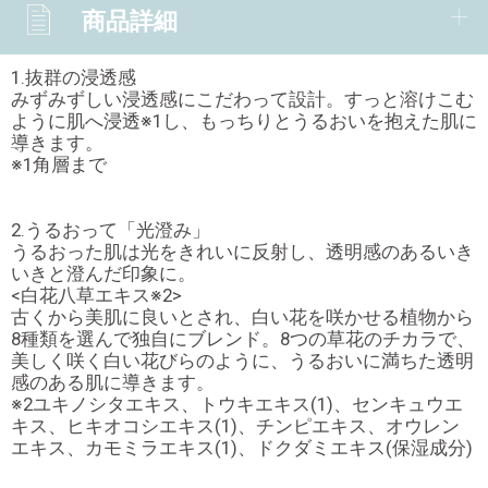
商品詳細
1.抜群の浸透感
みずみずしい浸透感にこだわって設計。すっと溶けこむ
ように肌へ浸透※1し、もっちりとうるおいを抱えた肌に
導きます。
※1角層まで
2.うるおって「光澄み」
うるおった肌は光をきれいに反射し、透明感のあるいき
いきと澄んだ印象に。
<白花八草エキス※2>
古くから美肌に良いとされ、白い花を咲かせる植物から
8種類を選んで独自にブレンド。8つの草花のチカラで、
美しく咲く白い花びらのように、うるおいに満ちた透明
感のある肌に導きます。
※2ユキノシタエキス、トウキエキス(1)、センキュウエ
キス、ヒキオコシエキス(1)、チンピエキス、オウレン
エキス、カモミラエキス(1)、ドクダミエキス(保湿成分)