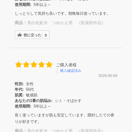
使用期間:
5年以上～
しっとりして気持ち良いです。朝晩毎日使っています。
商品：
美白化粧水 つめかえ用 （医薬部外品）
役に立った
0
ご購入者様
購入確認済み
2026-06-09
性別:
女性
年代:
50代
肌質:
敏感肌
あなたの1番の肌悩み:
シミ・そばかす
使用期間:
5年以上～
長く使っていますが肌も安定しています。開封したての香
りが好きです。
商品：
美白化粧水 つめかえ用 （医薬部外品）