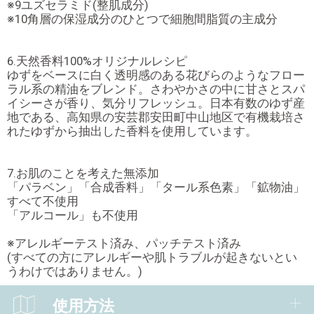
※9ユズセラミド(整肌成分)
※10角層の保湿成分のひとつで細胞間脂質の主成分
6.天然香料100%オリジナルレシピ
ゆずをベースに白く透明感のある花びらのようなフロー
ラル系の精油をブレンド。さわやかさの中に甘さとスパ
イシーさが香り、気分リフレッシュ。日本有数のゆず産
地である、高知県の安芸郡安田町中山地区で有機栽培さ
れたゆずから抽出した香料を使用しています。
7.お肌のことを考えた無添加
「パラベン」「合成香料」「タール系色素」「鉱物油」
すべて不使用
「アルコール」も不使用
※アレルギーテスト済み、パッチテスト済み
(すべての方にアレルギーや肌トラブルが起きないとい
うわけではありません。)
使用方法