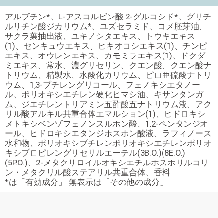
アルブチン*、L-アスコルビン酸 2-グルコシド*、グリチ
ルリチン酸ジカリウム*、ユズセラミド、コメ胚芽油、
サクラ葉抽出液、ユキノシタエキス、トウキエキス
(1)、センキュウエキス、ヒキオコシエキス(1)、チンピ
エキス、オウレンエキス、カモミラエキス(1)、ドクダ
ミエキス、常水、濃グリセリン、クエン酸、クエン酸ナ
トリウム、精製水、水酸化カリウム、ピロ亜硫酸ナトリ
ウム、1,3-ブチレングリコール、フェノキシエタノー
ル、ポリオキシエチレン硬化ヒマシ油、キサンタンガ
ム、ジエチレントリアミン五酢酸五ナトリウム液、アク
リル酸アルキル共重合体エマルション(1)、ヒドロキシ
メトキシベンゾフェノンスルホン酸、1,2-ペンタンジオ
ール、ヒドロキシエタンジホスホン酸液、ラフィノース
水和物、ポリオキシブチレンポリオキシエチレンポリオ
キシプロピレングリセリルエーテル(3B.O.)(8E.O.)
(5P.O.)、2-メタクリロイルオキシエチルホスホリルコリ
ン・メタクリル酸ステアリル共重合体、香料
*は「有効成分」 無表示は「その他の成分」