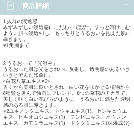
商品詳細
1.抜群の浸透感
みずみずしい浸透感にこだわって設計。すっと溶けこむ
ように肌へ浸透※1し、もっちりとうるおいを抱えた肌に
導きます。
※1角層まで
2.うるおって「光澄み」
うるおった肌は光をきれいに反射し、透明感のあるいき
いきと澄んだ印象に。
<白花八草エキス※2>
古くから美肌に良いとされ、白い花を咲かせる植物から
8種類を選んで独自にブレンド。8つの草花のチカラで、
美しく咲く白い花びらのように、うるおいに満ちた透明
感のある肌に導きます。
※2ユキノシタエキス、トウキエキス(1)、センキュウエ
キス、ヒキオコシエキス(1)、チンピエキス、オウレン
エキス、カモミラエキス(1)、ドクダミエキス(保湿成分)