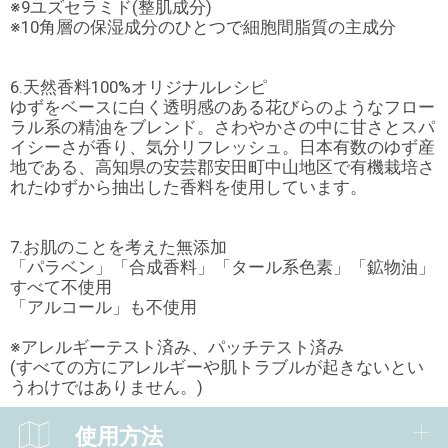
※9ユズセラミド(整肌成分)
※10角層の保湿成分のひとつで細胞間脂質の主成分
6.天然香料100%オリジナルレシピ
ゆずをベースに白く透明感のある花びらのようなフロー
ラル系の精油をブレンド。さわやかさの中に甘さとスパ
イシーさが香り、気分リフレッシュ。日本有数のゆず産
地である、高知県の安芸郡安田町中山地区で有機栽培さ
れたゆずから抽出した香料を使用しています。
7.お肌のことを考えた無添加
「パラベン」「合成香料」「タール系色素」「鉱物油」
すべて不使用
「アルコール」も不使用
※アレルギーテスト済み、パッチテスト済み
(すべての方にアレルギーや肌トラブルが起きないとい
うわけではありません。)
使用方法