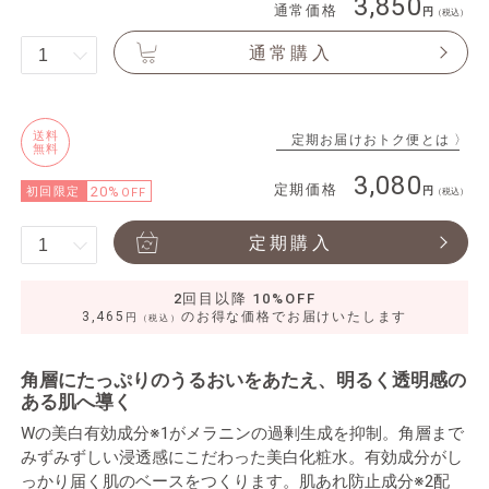
3,850
通常価格
（税込）
通常購入
送料
定期お届けおトク便とは 〉
無料
3,080
定期価格
20%
初回限定
OFF
（税込）
定期購入
2回目以降 10%OFF
3,465
のお得な価格でお届けいたします
円
（税込）
角層にたっぷりのうるおいをあたえ、明るく透明感の
ある肌へ導く
Wの美白有効成分※1がメラニンの過剰生成を抑制。角層まで
みずみずしい浸透感にこだわった美白化粧水。有効成分がし
っかり届く肌のベースをつくります。肌あれ防止成分※2配