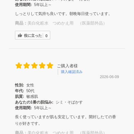
使用期間:
5年以上～
しっとりして気持ち良いです。朝晩毎日使っています。
商品：
美白化粧水 つめかえ用 （医薬部外品）
役に立った
0
ご購入者様
購入確認済み
2026-06-09
性別:
女性
年代:
50代
肌質:
敏感肌
あなたの1番の肌悩み:
シミ・そばかす
使用期間:
5年以上～
長く使っていますが肌も安定しています。開封したての香
りが好きです。
商品：
美白化粧水 つめかえ用 （医薬部外品）