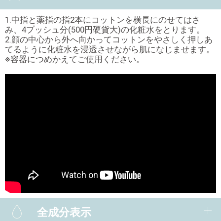
1.中指と薬指の指2本にコットンを横長にのせてはさ
み、4プッシュ分(500円硬貨大)の化粧水をとります。
2.顔の中心から外へ向かってコットンをやさしく押しあ
てるように化粧水を浸透させながら肌になじませます。
※容器につめかえてご使用ください。
全成分表示