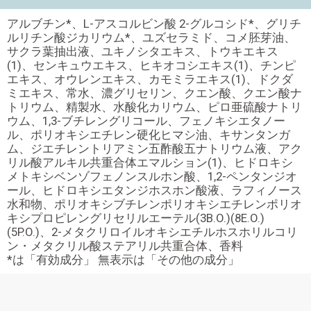
アルブチン*、L-アスコルビン酸 2-グルコシド*、グリチ
ルリチン酸ジカリウム*、ユズセラミド、コメ胚芽油、
サクラ葉抽出液、ユキノシタエキス、トウキエキス
(1)、センキュウエキス、ヒキオコシエキス(1)、チンピ
エキス、オウレンエキス、カモミラエキス(1)、ドクダ
ミエキス、常水、濃グリセリン、クエン酸、クエン酸ナ
トリウム、精製水、水酸化カリウム、ピロ亜硫酸ナトリ
ウム、1,3-ブチレングリコール、フェノキシエタノー
ル、ポリオキシエチレン硬化ヒマシ油、キサンタンガ
ム、ジエチレントリアミン五酢酸五ナトリウム液、アク
リル酸アルキル共重合体エマルション(1)、ヒドロキシ
メトキシベンゾフェノンスルホン酸、1,2-ペンタンジオ
ール、ヒドロキシエタンジホスホン酸液、ラフィノース
水和物、ポリオキシブチレンポリオキシエチレンポリオ
キシプロピレングリセリルエーテル(3B.O.)(8E.O.)
(5P.O.)、2-メタクリロイルオキシエチルホスホリルコリ
ン・メタクリル酸ステアリル共重合体、香料
*は「有効成分」 無表示は「その他の成分」