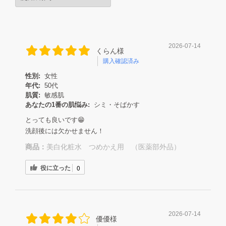
2026-07-14
くらん様
購入確認済み
性別:
女性
年代:
50代
肌質:
敏感肌
あなたの1番の肌悩み:
シミ・そばかす
とっても良いです😁
洗顔後には欠かせません！
商品：
美白化粧水 つめかえ用 （医薬部外品）
役に立った
0
2026-07-14
優優様