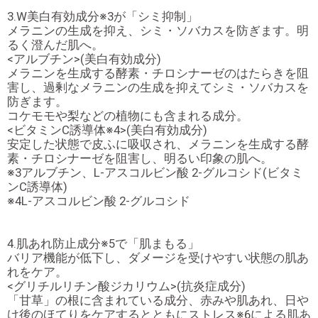
3.W美白有効成分※3が「シミ抑制」
メラニンの生成を抑え、シミ・ソバカスを防ぎます。明
るく澄んだ肌へ。
<アルブチン>(美白有効成分)
メラニンを生成する酵素・チロシナーゼのはたらきを阻
害し、過剰なメラニンの生成を抑えてシミ・ソバカスを
防ぎます。
コケモモや梨などの植物にも含まれる成分。
<ビタミンC誘導体※4>(美白有効成分)
安定した状態で皮ふに吸収され、メラニンを生成する酵
素・チロシナーゼを阻害し、明るい印象の肌へ。
※3アルブチン、L-アスコルビン酸 2-グルコシド(ビタミ
ンC誘導体)
※4L-アスコルビン酸 2-グルコシド
4.肌あれ防止成分※5で「肌まもる」
バリア機能が低下し、ダメージを受けやすい状態の肌あ
れをケア。
<グリチルリチン酸ジカリウム>(抗炎症成分)
「甘草」の根に含まれている成分、赤みや肌あれ、日や
け後のほてりをケアするとともにストレス※6による肌あ