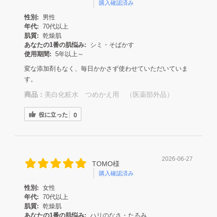
購入確認済み
性別:
男性
年代:
70代以上
肌質:
乾燥肌
あなたの1番の肌悩み:
シミ・そばかす
使用期間:
5年以上～
変な添加剤もなく、毎日かかさず使わせていただいていま
す。
商品：
美白化粧水 つめかえ用 （医薬部外品）
役に立った
0
2026-06-27
TOMO様
購入確認済み
性別:
女性
年代:
70代以上
肌質:
乾燥肌
あなたの1番の肌悩み:
ハリのなさ・たるみ