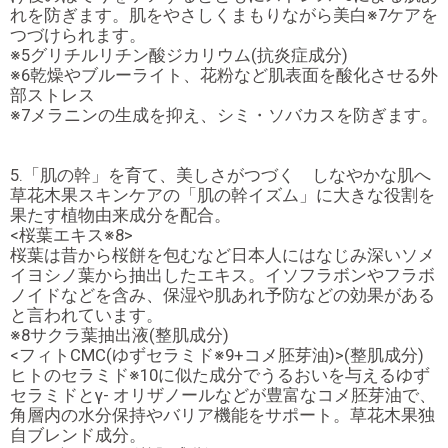
れを防ぎます。肌をやさしくまもりながら美白※7ケアを
つづけられます。
※5グリチルリチン酸ジカリウム(抗炎症成分)
※6乾燥やブルーライト、花粉など肌表面を酸化させる外
部ストレス
※7メラニンの生成を抑え、シミ・ソバカスを防ぎます。
5.「肌の幹」を育て、美しさがつづく しなやかな肌へ
草花木果スキンケアの「肌の幹イズム」に大きな役割を
果たす植物由来成分を配合。
<桜葉エキス※8>
桜葉は昔から桜餅を包むなど日本人にはなじみ深いソメ
イヨシノ葉から抽出したエキス。イソフラボンやフラボ
ノイドなどを含み、保湿や肌あれ予防などの効果がある
と言われています。
※8サクラ葉抽出液(整肌成分)
<フィトCMC(ゆずセラミド※9+コメ胚芽油)>(整肌成分)
ヒトのセラミド※10に似た成分でうるおいを与えるゆず
セラミドとγ- オリザノールなどが豊富なコメ胚芽油で、
角層内の水分保持やバリア機能をサポート。草花木果独
自ブレンド成分。