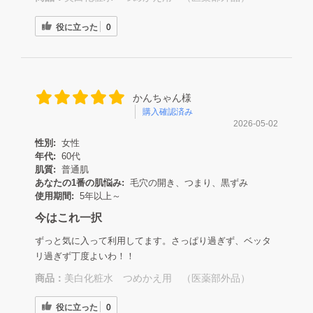
役に立った
0
かんちゃん様
購入確認済み
2026-05-02
性別:
女性
年代:
60代
肌質:
普通肌
あなたの1番の肌悩み:
毛穴の開き、つまり、黒ずみ
使用期間:
5年以上～
今はこれ一択
ずっと気に入って利用してます。さっぱり過ぎず、ベッタ
リ過ぎず丁度よいわ！！
商品：
美白化粧水 つめかえ用 （医薬部外品）
役に立った
0