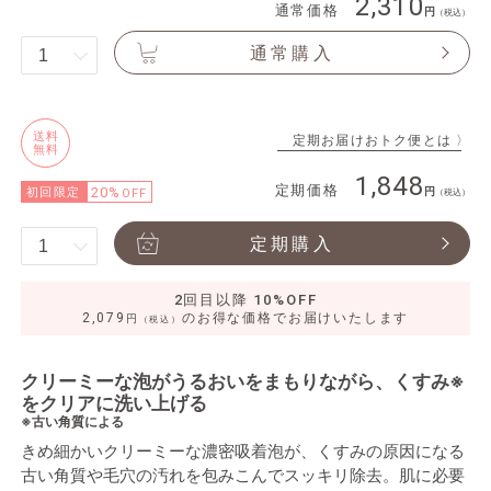
2,310
通常価格
（税込）
通常購入
送料
定期お届けおトク便とは 〉
無料
1,848
定期価格
20%
初回限定
OFF
（税込）
定期購入
2回目以降 10%OFF
2,079
のお得な価格でお届けいたします
円
（税込）
クリーミーな泡がうるおいをまもりながら、くすみ※
をクリアに洗い上げる
※古い角質による
きめ細かいクリーミーな濃密吸着泡が、くすみの原因になる
古い角質や毛穴の汚れを包みこんでスッキリ除去。肌に必要