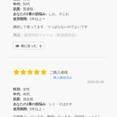
年代:
50代
肌質:
普通肌
あなたの1番の肌悩み:
しわ、小じわ
使用期間:
1年以上〜
継続して使ってます。つっぱらないのでよいです
商品：
薬用洗顔フォーム（医薬部外品）
役に立った
0
ご購入者様
購入確認済み
2026-02-06
性別:
女性
年代:
40代
肌質:
混合肌
あなたの1番の肌悩み:
シミ・そばかす
使用期間:
5年以上～
定期購入しています。愛用しています。洗顔後しっとりし