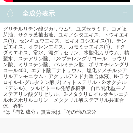
全成分表示
グリチルリチン酸ジカリウム*、ユズセラミド、コメ胚
芽油、サクラ葉抽出液、ユキノシタエキス、トウキエキ
ス(1)、センキュウエキス、ヒキオコシエキス(1)、チン
ピエキス、オウレンエキス、カモミラエキス(1)、ドク
ダミエキス、常水、濃グリセリン、水酸化カリウム、精
製水、ステアリン酸、1,3-ブチレングリコール、ラウリ
ン酸、ミリスチン酸、パルミチン酸、ポリエチレングリ
コール400、エデト酸二ナトリウム、塩化ジメチルジア
リルアンモニウム・アクリルアミド共重合体液、N-ラウ
ロイル-L-グルタミン酸ジ(フィトステリル・2-オクチル
ドデシル)、ソルビトール発酵多糖液、自己乳化型モノ
ステアリン酸グリセリル、2-メタクリロイルオキシエチ
ルホスホリルコリン・メタクリル酸ステアリル共重合
体、香料
*は「有効成分」無表示は「その他の成分」