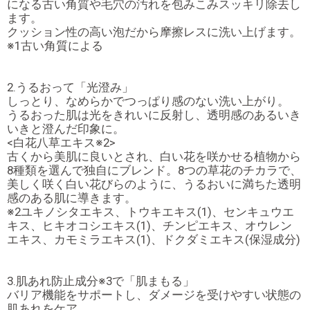
になる古い角質や毛穴の汚れを包みこみスッキリ除去し
ます。
クッション性の高い泡だから摩擦レスに洗い上げます。
※1古い角質による
2.うるおって「光澄み」
しっとり、なめらかでつっぱり感のない洗い上がり。
うるおった肌は光をきれいに反射し、透明感のあるいき
いきと澄んだ印象に。
<白花八草エキス※2>
古くから美肌に良いとされ、白い花を咲かせる植物から
8種類を選んで独自にブレンド。8つの草花のチカラで、
美しく咲く白い花びらのように、うるおいに満ちた透明
感のある肌に導きます。
※2ユキノシタエキス、トウキエキス(1)、センキュウエ
キス、ヒキオコシエキス(1)、チンピエキス、オウレン
エキス、カモミラエキス(1)、ドクダミエキス(保湿成分)
3.肌あれ防止成分※3で「肌まもる」
バリア機能をサポートし、ダメージを受けやすい状態の
肌あれをケア。