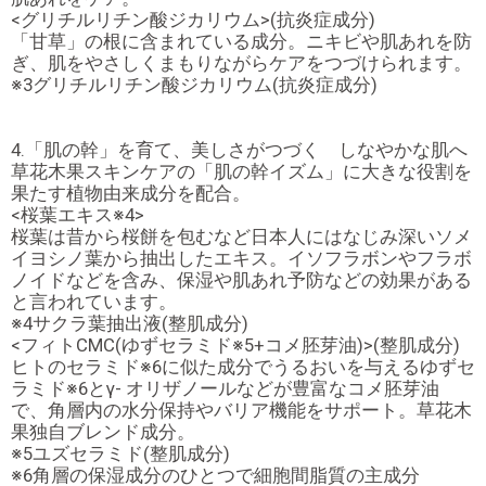
<グリチルリチン酸ジカリウム>(抗炎症成分)
「甘草」の根に含まれている成分。ニキビや肌あれを防
ぎ、肌をやさしくまもりながらケアをつづけられます。
※3グリチルリチン酸ジカリウム(抗炎症成分)
4.「肌の幹」を育て、美しさがつづく しなやかな肌へ
草花木果スキンケアの「肌の幹イズム」に大きな役割を
果たす植物由来成分を配合。
<桜葉エキス※4>
桜葉は昔から桜餅を包むなど日本人にはなじみ深いソメ
イヨシノ葉から抽出したエキス。イソフラボンやフラボ
ノイドなどを含み、保湿や肌あれ予防などの効果がある
と言われています。
※4サクラ葉抽出液(整肌成分)
<フィトCMC(ゆずセラミド※5+コメ胚芽油)>(整肌成分)
ヒトのセラミド※6に似た成分でうるおいを与えるゆずセ
ラミド※6とγ- オリザノールなどが豊富なコメ胚芽油
で、角層内の水分保持やバリア機能をサポート。草花木
果独自ブレンド成分。
※5ユズセラミド(整肌成分)
※6角層の保湿成分のひとつで細胞間脂質の主成分