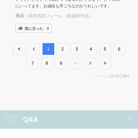
にいってます。お値段も手ごろなのがうれしいです。
商品：
薬用洗顔フォーム（医薬部外品）
役に立った
0
​1
​2
​3
​4
​5
​6
​7
​8
​9
Q&A