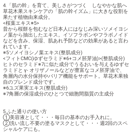
4.「肌の幹」を育て、美しさがつづく しなやかな肌へ
草花木果スキンケアの「肌の幹イズム」に大きな役割を
果たす植物由来成分。
<桜葉エキス※5>
昔から桜餅を包むなど日本人にはなじみ深いソメイヨシ
ノ葉から抽出したエキス。イソフラボンやフラボノイド
などを含み、保湿、肌あれ予防などの効果があると言わ
れています。
※5ソメイヨシノ葉エキス(整肌成分)
<フィトCMC(ゆずセラミド※6+コメ胚芽油)>(整肌成分)
ヒトのセラミド※7に似た成分でうるおいを与えるゆずセ
ラミドと γ- オリザノールなどが豊富なコメ胚芽油で、
角層内の水分保持やバリア機能をサポート。草花木果独
自のブレンド成分です。
※6ユズ果実エキス(整肌成分)
※7角層の保湿成分のひとつで細胞間脂質の主成分
5.ふた通りの使い方
①美容液として・・・毎日の基本のお手入れに。
②洗い流し不要の塗るマスクとして・・・週2回のスペ
シャルケアにも。