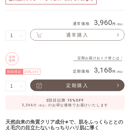
3,960
通常価格
（税込）
通常購入
送料
定期お届けおトク便とは 〉
無料
3,168
定期価格
20%
初回限定
OFF
（税込）
定期購入
2回目以降 15%OFF
3,366
のお得な価格でお届けいたします
円
（税込）
天然由来の角質クリア成分※で、肌をふっくらととの
え毛穴の目立たないもっちりハリ肌に導く