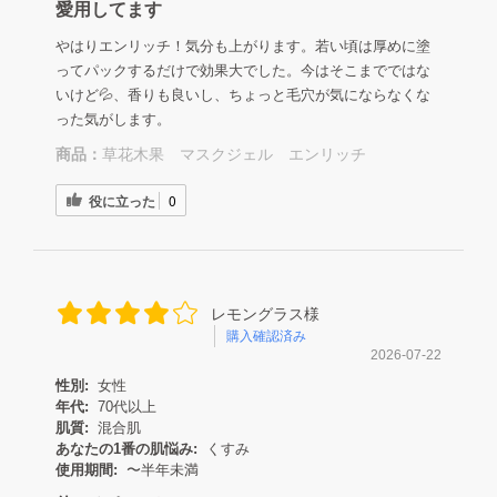
愛用してます
やはりエンリッチ！気分も上がります。若い頃は厚めに塗
ってパックするだけで効果大でした。今はそこまでではな
いけど💦、香りも良いし、ちょっと毛穴が気にならなくな
った気がします。
商品：
草花木果 マスクジェル エンリッチ
役に立った
0
レモングラス様
購入確認済み
2026-07-22
性別:
女性
年代:
70代以上
肌質:
混合肌
あなたの1番の肌悩み:
くすみ
使用期間:
〜半年未満