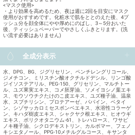
<マスク使用>
・より効果を高めるため、夜は週に2回を目安にマスク
使用がおすすめです。化粧水で肌をととのえた後、4プ
ッシュ分を顔全体にやや厚めにのばし、3～5分おいた
後、ティッシュペーパーでやさしくふきとります。(洗
い流す必要はありません)
全成分表示
水、DPG、BG、ジグリセリン、ペンチレングリコール、
ジメチコン、ミリスチン酸オクチルドデシル、リンゴ酸
ジイソステアリル、PEG-150、グリセリン、マルチトー
ル、ユズ果実エキス、コメ胚芽油、ソメイヨシノ葉エキ
ス、モウソウチクたけのこ皮エキス、ユズ種子油、温泉
水、スブチリシン、プロテアーゼ、パパイン、ベタイ
ン、シゾサッカロミセスポンベエキス、水溶性コラーゲ
ン、キハダ樹皮エキス、シャクヤク根エキス、ヒオウギ
エキス、ポリクオタニウム-61、トレハロース、ワサビ
ノキ種子油、シクロデキストリン、カルボマー、フェノ
キシエタノール、PPG-10メチルグルコース、キサンタ