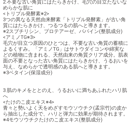
2.不要な古い角質にはたらきかけ、毛穴の目立たないな
めらかな肌に
<トリプル発酵素※2>
3つの異なる天然由来酵素「トリプル発酵素」が古い角
質にはたらきかけ、つるつるの肌へと導きます。
※2スブチリシン、プロテアーゼ、パパイン(整肌成分)
<アミノTG※3>
毛穴が目立つ原因のひとつは、不要な古い角質の蓄積に
よるくすみ。「アミノTG」はサトウダイコンや綿実な
どの植物に含まれる、天然由来の角質クリア成分。肌表
面の不要となった古い角質にはたらきかけ、うるおいを
与え、なめらかで透明感のある肌へと導きます。
※3ベタイン(保湿成分)
3.肌のキメをととのえ、うるおいに満ちあふれたハリ肌
へ
<たけのこ皮エキス※4>
青々と勢いよく天をめざすモウソウチク(孟宗竹)の皮か
ら抽出した成分で、ハリと弾力に効果が期待されます。
※4モウソウチクたけのこ皮エキス(整肌成分)