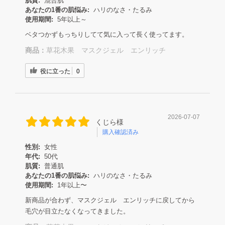
肌質:
混合肌
あなたの1番の肌悩み:
ハリのなさ・たるみ
使用期間:
5年以上～
ベタつかずもっちりしてて気に入って長く使ってます。
商品：
草花木果 マスクジェル エンリッチ
役に立った
0
2026-07-07
くじら様
購入確認済み
性別:
女性
年代:
50代
肌質:
普通肌
あなたの1番の肌悩み:
ハリのなさ・たるみ
使用期間:
1年以上〜
新商品が合わず、マスクジェル エンリッチに戻してから
毛穴が目立たなくなってきました。