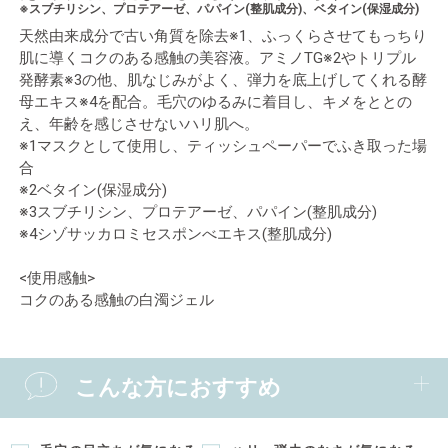
※スブチリシン、プロテアーゼ、パパイン(整肌成分)、ベタイン(保湿成分)
天然由来成分で古い角質を除去※1、ふっくらさせてもっちり
肌に導くコクのある感触の美容液。アミノTG※2やトリプル
発酵素※3の他、肌なじみがよく、弾力を底上げしてくれる酵
母エキス※4を配合。毛穴のゆるみに着目し、キメをととの
え、年齢を感じさせないハリ肌へ。
※1マスクとして使用し、ティッシュペーパーでふき取った場
合
※2ベタイン(保湿成分)
※3スブチリシン、プロテアーゼ、パパイン(整肌成分)
※4シゾサッカロミセスポンべエキス(整肌成分)
<使用感触>
コクのある感触の白濁ジェル
こんな方におすすめ