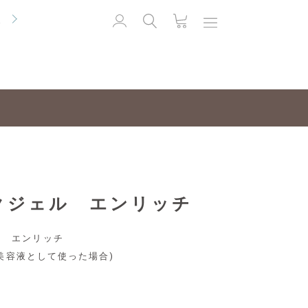
便
クジェル エンリッチ
ル エンリッチ
・美容液として使った場合)