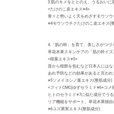
3.肌のキメをととのえ、うるおいに
<たけのこ皮エキス※4>
青々と勢いよく天をめざすモウソウ
※4モウソウチクたけのこ皮エキス(整
4.「肌の幹」を育て、美しさがつづ
草花木果スキンケアの「肌の幹イズ
<桜葉エキス※5>
昔から桜餅を包むなど日本人にはな
あれ予防などの効果があると言われ
※5ソメイヨシノ葉エキス(整肌成分)
<フィトCMC(ゆずセラミド※6+コメ胚
ヒトのセラミド※7に似た成分でうる
リア機能をサポート。草花木果独自
※6ユズ果実エキス(整肌成分)