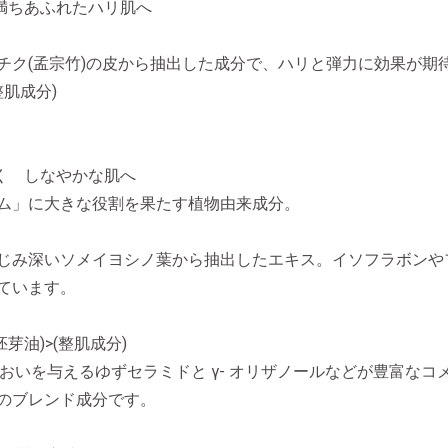
満ちあふれたハリ肌へ
チク(孟宗竹)の皮から抽出した成分で、ハリと弾力に効果が期
肌成分)
く しなやかな肌へ
ム」に大きな役割を果たす植物由来成分。
じみ深いソメイヨシノ葉から抽出したエキス。イソフラボンや
ています。
芽油)>(整肌成分)
おいを与えるゆずセラミドと γ- オリザノールなどが豊富な
のブレンド成分です。