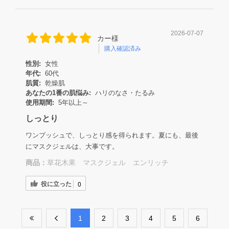
2026-07-07
カー様
購入確認済み
性別:
女性
年代:
60代
肌質:
乾燥肌
あなたの1番の肌悩み:
ハリのなさ・たるみ
使用期間:
5年以上～
しっとり
ワンプッシュで、しっとり感を得られます。夏にも、最後
にマスクジェルは、大事です。
商品：
草花木果 マスクジェル エンリッチ
役に立った
0
​1
​2
​3
​4
​5
​6