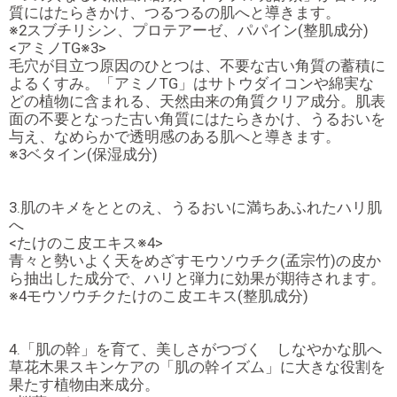
質にはたらきかけ、つるつるの肌へと導きます。
※2スブチリシン、プロテアーゼ、パパイン(整肌成分)
<アミノTG※3>
毛穴が目立つ原因のひとつは、不要な古い角質の蓄積に
よるくすみ。「アミノTG」はサトウダイコンや綿実な
どの植物に含まれる、天然由来の角質クリア成分。肌表
面の不要となった古い角質にはたらきかけ、うるおいを
与え、なめらかで透明感のある肌へと導きます。
※3ベタイン(保湿成分)
3.肌のキメをととのえ、うるおいに満ちあふれたハリ肌
へ
<たけのこ皮エキス※4>
青々と勢いよく天をめざすモウソウチク(孟宗竹)の皮か
ら抽出した成分で、ハリと弾力に効果が期待されます。
※4モウソウチクたけのこ皮エキス(整肌成分)
4.「肌の幹」を育て、美しさがつづく しなやかな肌へ
草花木果スキンケアの「肌の幹イズム」に大きな役割を
果たす植物由来成分。