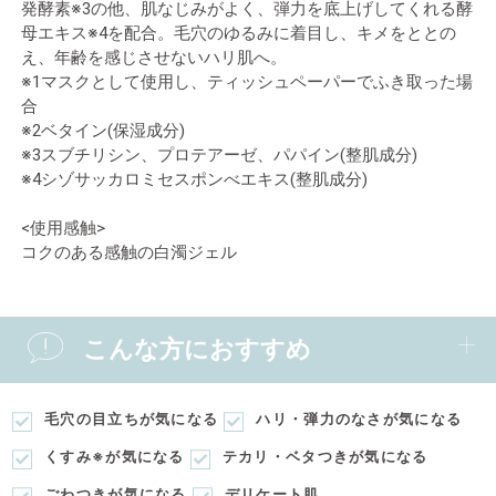
発酵素※3の他、肌なじみがよく、弾力を底上げしてくれる酵
母エキス※4を配合。毛穴のゆるみに着目し、キメをととの
え、年齢を感じさせないハリ肌へ。
※1マスクとして使用し、ティッシュペーパーでふき取った場
合
※2ベタイン(保湿成分)
※3スブチリシン、プロテアーゼ、パパイン(整肌成分)
※4シゾサッカロミセスポンべエキス(整肌成分)
<使用感触>
コクのある感触の白濁ジェル
こんな方におすすめ
毛穴の目立ちが気になる
ハリ・弾力のなさが気になる
くすみ※が気になる
テカリ・ベタつきが気になる
ごわつきが気になる
デリケート肌