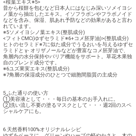
<桜葉エキス※5>
昔から桜餅を包むなど日本人にはなじみ深いソメイヨシ
ノ葉から抽出したエキス。イソフラボンやフラボノイド
などを含み、保湿、肌あれ予防などの効果があると言わ
れています。
※5ソメイヨシノ葉エキス(整肌成分)
<フィトCMC(ゆずセラミド※6+コメ胚芽油)>(整肌成分)
ヒトのセラミド※7に似た成分でうるおいを与えるゆずセ
ラミドと γ- オリザノールなどが豊富なコメ胚芽油で、
角層内の水分保持やバリア機能をサポート。草花木果独
自のブレンド成分です。
※6ユズ果実エキス(整肌成分)
※7角層の保湿成分のひとつで細胞間脂質の主成分
5.ふた通りの使い方
①美容液として・・・毎日の基本のお手入れに。
②洗い流し不要の塗るマスクとして・・・週2回のスペ
シャルケアにも。
6.天然香料100%オリジナルレシピ
ゆずをベースに、グリーンやハーブの軽やかさと、木の