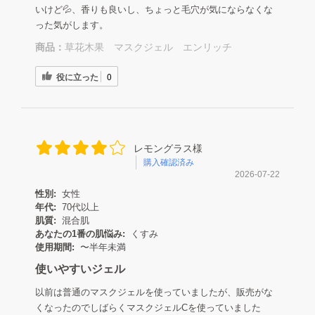
いけど💦、香りも良いし、ちょっと毛穴が気にならなくな
った気がします。
商品：
草花木果 マスクジェル エンリッチ
役に立った
0
レモングラス様
購入確認済み
2026-07-22
性別:
女性
年代:
70代以上
肌質:
混合肌
あなたの1番の肌悩み:
くすみ
使用期間:
〜半年未満
使いやすいジェル
以前は普通のマスクジェルを使っていましたが、販売がな
くなったのでしばらくマスクジェルCを使っていました