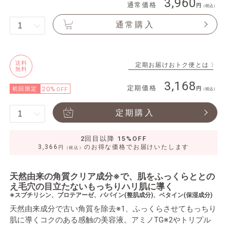
3,960
通常価格
（税込）
通常購入
送料
定期お届けおトク便とは 〉
無料
3,168
定期価格
20%
初回限定
OFF
（税込）
定期購入
2回目以降 15%OFF
3,366
のお得な価格でお届けいたします
円
（税込）
天然由来の角質クリア成分※で、肌をふっくらととの
え毛穴の目立たないもっちりハリ肌に導く
※スブチリシン、プロテアーゼ、パパイン(整肌成分)、ベタイン(保湿成分)
天然由来成分で古い角質を除去※1、ふっくらさせてもっちり
肌に導くコクのある感触の美容液。アミノTG※2やトリプル