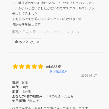
少し軽すぎの使い心地だったので、やはりもとのマスクジ
ェルがよいと思いましたがないのでマスクジェルエンリッ
チにしてみました
まあまあですが前のマスクジェルの方が好きです
再販売を希望します
商品：
草花木果 マスクジェル エンリッチ
役に立った
0
miu333様
購入確認済み
2026-07-17
性別:
女性
年代:
50代
肌質:
混合肌
あなたの1番の肌悩み:
ハリのなさ・たるみ
使用期間:
5年以上～
ベタつかずもっちりしてて気に入って長く使ってます。