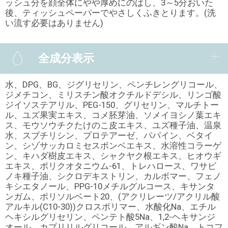
ッシュ分を顔全体にやや厚めにのばし、3～5分おいた
後、ティッシュペーパーでやさしくふきとります。(洗
い流す必要はありません)
全成分表示
水、DPG、BG、ジグリセリン、ペンチレングリコール、
ジメチコン、ミリスチン酸オクチルドデシル、リンゴ酸
ジイソステアリル、PEG-150、グリセリン、マルチトー
ル、ユズ果実エキス、コメ胚芽油、ソメイヨシノ葉エキ
ス、モウソウチクたけのこ皮エキス、ユズ種子油、温泉
水、スブチリシン、プロテアーゼ、パパイン、ベタイ
ン、シゾサッカロミセスポンベエキス、水溶性コラーゲ
ン、キハダ樹皮エキス、シャクヤク根エキス、ヒオウギ
エキス、ポリクオタニウム-61、トレハロース、ワサビ
ノキ種子油、シクロデキストリン、カルボマー、フェノ
キシエタノール、PPG-10メチルグルコース、キサンタ
ンガム、ポリソルベート20、(アクリレーツ/アクリル酸
アルキル(C10-30))クロスポリマー、水酸化Na、エチル
ヘキシルグリセリン、ペンテト酸5Na、1,2-ヘキサンジ
オール、カプリリルグリコール、アルギン酸Na、トコフ