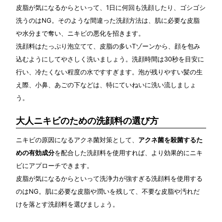
皮脂が気になるからといって、1日に何回も洗顔したり、ゴシゴシ
洗うのはNG。そのような間違った洗顔方法は、肌に必要な皮脂
や水分まで奪い、ニキビの悪化を招きます。
洗顔料はたっぷり泡立てて、皮脂の多いTゾーンから、顔を包み
込むようにしてやさしく洗いましょう。洗顔時間は30秒を目安に
行い、冷たくない程度の水ですすぎます。泡が残りやすい髪の生
え際、小鼻、あごの下などは、特にていねいに洗い流しましょ
う。
大人ニキビのための洗顔料の選び方
ニキビの原因になるアクネ菌対策として、
アクネ菌を殺菌するた
めの有効成分
を配合した洗顔料を使用すれば、より効果的にニキ
ビにアプローチできます。
皮脂が気になるからといって洗浄力が強すぎる洗顔料を使用する
のはNG。肌に必要な皮脂や潤いを残して、不要な皮脂や汚れだ
けを落とす洗顔料を選びましょう。