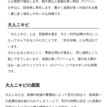
とが原因で発生します。額や鼻など皮脂が多い部位（Tゾーン）
を中心に、顔全体に発生します。暖かく皮脂が多く分泌される春
～夏に多く発生しやすいのも特徴です。
大人ニキビ
「大人ニキビ」とは、思春期を過ぎ、大人（20代以降が中心）に
なってからできるニキビのことです。「吹き出物」とも呼ばれて
います。
大人になると治りにくく、季節を問わず発生し、同じ場所にくり
返しできてしまいます。皮脂が多いTゾーンより、髪の生え際や
ほお～あごのフェイスライン（Uゾーン）にできやすいのも特徴
です。
大人ニキビの原因
大人ニキビは、角層の乾燥や重層化によって毛穴が詰まり、肌表面へ
の皮膚分泌が妨げられてしまうことで、毛穴の内部に詰まった皮脂が
栄養分となりアクネ菌が増殖することで発生します。