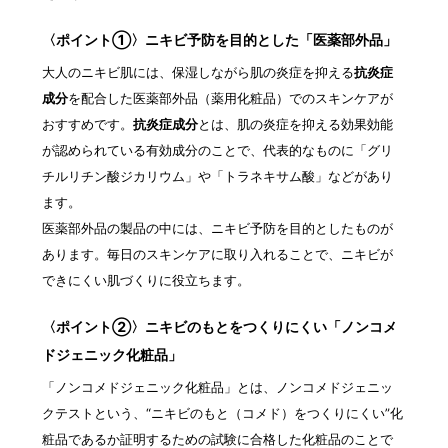
〈ポイント①〉ニキビ予防を目的とした「医薬部外品」
大人のニキビ肌には、保湿しながら肌の炎症を抑える
抗炎症
成分
を配合した医薬部外品（薬用化粧品）でのスキンケアが
おすすめです。
抗炎症成分
とは、肌の炎症を抑える効果効能
が認められている有効成分のことで、代表的なものに「グリ
チルリチン酸ジカリウム」や「トラネキサム酸」などがあり
ます。
医薬部外品の製品の中には、ニキビ予防を目的としたものが
あります。毎日のスキンケアに取り入れることで、ニキビが
できにくい肌づくりに役立ちます。
〈ポイント②〉ニキビのもとをつくりにくい「ノンコメ
ドジェニック化粧品」
「ノンコメドジェニック化粧品」とは、ノンコメドジェニッ
クテストという、“ニキビのもと（コメド）をつくりにくい”化
粧品であるか証明するための試験に合格した化粧品のことで