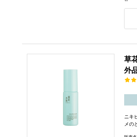
草
外
ニキ
メの
販売名