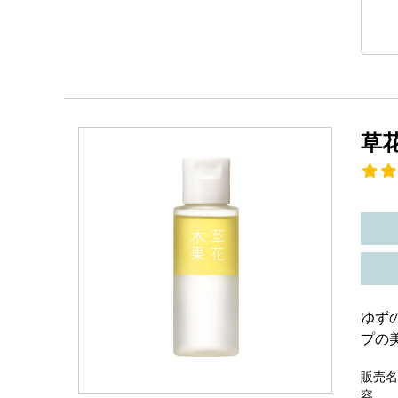
草
ゆず
プの
販売名
容 量