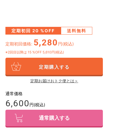
定期初回
20
%OFF
送料無料
5,280
定期初回価格:
円(税込)
※2回目以降は
15
%OFF 5,610円(税込)
定期購入する
定期お届けおトク便とは＞
通常価格
6,600
円(税込)
通常購入する