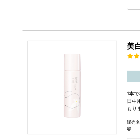
美
1本
日中
もり
販売名
容 量