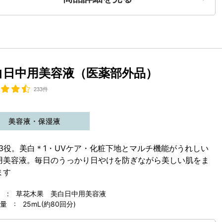
白日中用美容液（医薬部外品）
233件
美容液・保湿液
で3役。美白
＊1
・UVケア・化粧下地とマルチ機能がうれしい
用美容液。毎日のうっかり日やけを防ぎながら美しい肌をま
ます
 : 草花木果 美白日中用美容液
 : 25mL(約80回分)