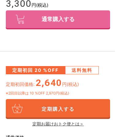
3,300
円(税込)
通常購入する
定期初回
20
%OFF
送料無料
2,640
定期初回価格:
円(税込)
※2回目以降は
10
%OFF 2,970円(税込)
定期購入する
定期お届けおトク便とは＞