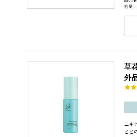
容量：
草
外
ニキ
とと