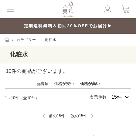
定期送料無料＆初回20％OFFでお届け▶
カテゴリー
化粧水
化粧水
10
件の商品がございます。
新着順
価格が安い
価格が高い
表示件数
1～10件（全10件）
《 前の15件
次の15件 》