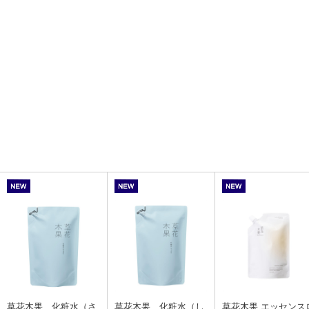
草花木果 化粧水（さ
草花木果 化粧水（し
草花木果 エッセンス