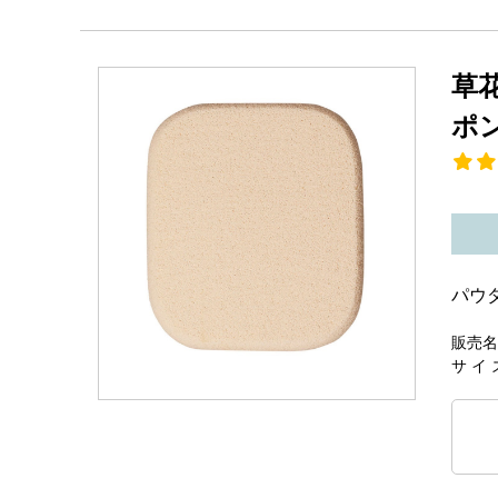
草
ポ
パウ
販売名
サ イ 