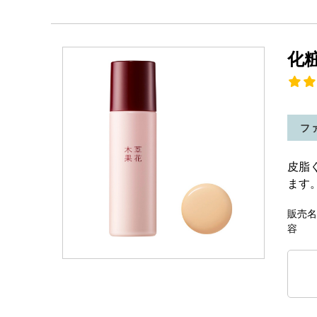
化
フ
皮脂
ます
販売名
容 量