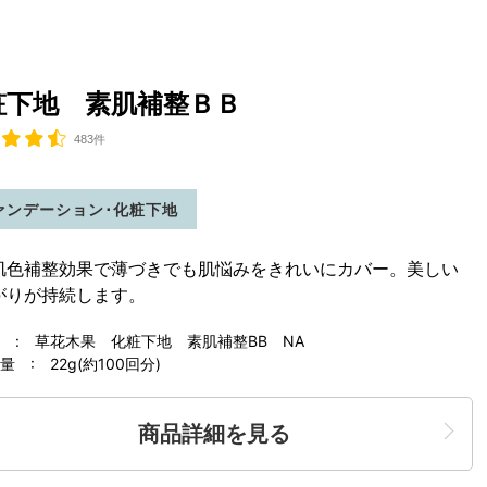
粧下地 素肌補整ＢＢ
483件
ァンデーション･化粧下地
肌色補整効果で薄づきでも肌悩みをきれいにカバー。美しい
がりが持続します。
 : 草花木果 化粧下地 素肌補整BB NA
 : 22g(約100回分)
商品詳細を見る