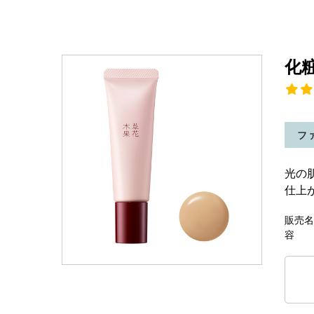
化
フ
光の
仕上
販売名
容 量