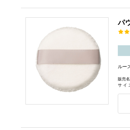
パ
ルー
販売名
サ イ 