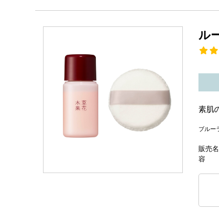
ル
素肌
ブルー
販売名
容 量