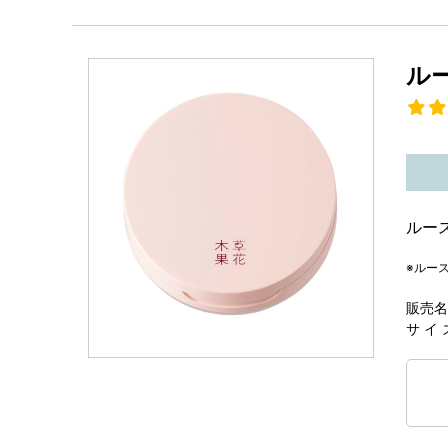
ル
ルー
※ルー
販売名
サ イ 