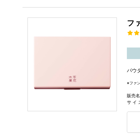
フ
パウ
※ファ
販売名
サ イ 