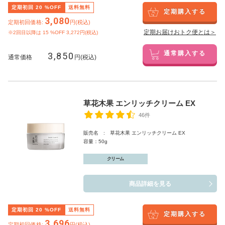
定期初回
20
%OFF
送料無料
定期購入する
3,080
定期初回価格:
円(税込)
定期お届けおトク便とは＞
※2回目以降は
15
%OFF 3,272円(税込)
3,850
通常購入する
通常価格
円(税込)
草花木果 エンリッチクリーム EX
46件
販売名 : 草花木果 エンリッチクリーム EX
容量：50g
クリーム
商品詳細を見る
定期初回
20
%OFF
送料無料
定期購入する
3,696
定期初回価格:
円(税込)