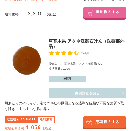
3,300
通常購入する
通常価格
円(税込)
草花木果 アクネ洗顔石けん（医薬部外
品）
426件
販売名 : 草花木果 アクネ洗顔石けん
標準重量：100g
洗顔料
商品詳細を見る
肌あたりのやわらかい泡でニキビの原因となる過剰な皮脂や不要な角質を取
り除き、すべすべな肌に導く
定期初回
20
%OFF
送料無料
定期購入する
1,056
定期初回価格:
円(税込)