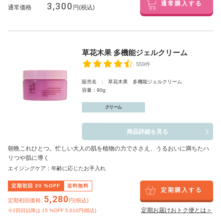
3,300
通常購入する
通常価格
円(税込)
草花木果 多機能ジェルクリーム
559件
販売名 : 草花木果 多機能ジェルクリーム
容量：90g
クリーム
商品詳細を見る
朝晩これひとつ。忙しい大人の肌を植物の力でささえ、うるおいに満ちたハ
リつや肌に導く
エイジングケア：年齢に応じたお手入れ
定期初回
20
%OFF
送料無料
定期購入する
5,280
定期初回価格:
円(税込)
定期お届けおトク便とは＞
※2回目以降は
15
%OFF 5,610円(税込)