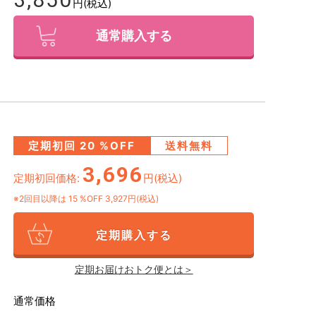
円(税込)
通常購入する
定期初回
20
%OFF
送料無料
3,696
定期初回価格:
円(税込)
※2回目以降は
15
%OFF 3,927円(税込)
定期購入する
定期お届けおトク便とは＞
通常価格