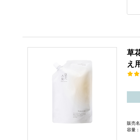
草
え
販売名
容量：