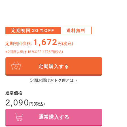
定期初回
20
%OFF
送料無料
1,672
定期初回価格:
円(税込)
※2回目以降は
15
%OFF 1,776円(税込)
定期購入する
定期お届けおトク便とは＞
通常価格
2,090
円(税込)
通常購入する