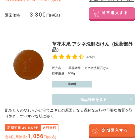
3,300
通常購入する
通常価格
円(税込)
草花木果 アクネ洗顔石けん（医薬部外
品）
426件
販売名 : 草花木果 アクネ洗顔石けん
標準重量：100g
洗顔料
商品詳細を見る
肌あたりのやわらかい泡でニキビの原因となる過剰な皮脂や不要な角質を取
り除き、すべすべな肌に導く
定期初回
20
%OFF
送料無料
定期購入する
1,056
定期初回価格:
円(税込)