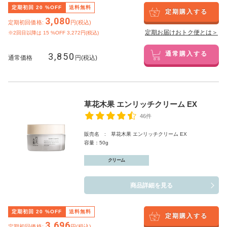
定期初回
20
%OFF
送料無料
定期購入する
3,080
定期初回価格:
円(税込)
定期お届けおトク便とは＞
※2回目以降は
15
%OFF 3,272円(税込)
3,850
通常購入する
通常価格
円(税込)
草花木果 エンリッチクリーム EX
46件
販売名 : 草花木果 エンリッチクリーム EX
容量：50g
クリーム
商品詳細を見る
定期初回
20
%OFF
送料無料
定期購入する
3,696
定期初回価格:
円(税込)