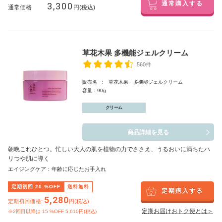
3,300
通常購入する
通常価格
円(税込)
草花木果 多機能ジェルクリーム
560件
販売名 : 草花木果 多機能ジェルクリーム
容量：90g
クリーム
商品詳細を見る
朝晩これひとつ。忙しい大人の肌を植物の力でささえ、うるおいに満ちたハ
リつや肌に導く
エイジングケア：年齢に応じたお手入れ
定期初回
20
%OFF
送料無料
定期購入する
5,280
定期初回価格:
円(税込)
定期お届けおトク便とは＞
※2回目以降は
15
%OFF 5,610円(税込)