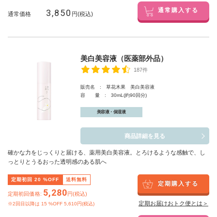
3,850
通常購入する
通常価格
円(税込)
美白美容液（医薬部外品）
187件
販売名 : 草花木果 美白美容液
容 量 : 30mL(約90回分)
美容液・保湿液
商品詳細を見る
確かな力をじっくりと届ける、薬用美白美容液。とろけるような感触で、し
っとりとうるおった透明感のある肌へ
定期初回
20
%OFF
送料無料
定期購入する
5,280
定期初回価格:
円(税込)
定期お届けおトク便とは＞
※2回目以降は
15
%OFF 5,610円(税込)