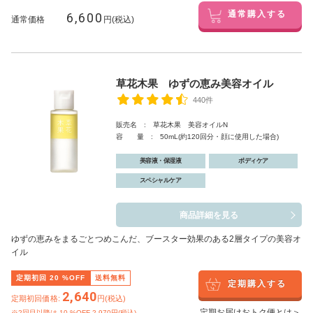
6,600
通常購入する
通常価格
円(税込)
草花木果 ゆずの恵み美容オイル
440件
販売名 : 草花木果 美容オイルN
容 量 : 50mL(約120回分・顔に使用した場合)
美容液・保湿液
ボディケア
スペシャルケア
商品詳細を見る
ゆずの恵みをまるごとつめこんだ、ブースター効果のある2層タイプの美容オ
イル
定期初回
20
%OFF
送料無料
定期購入する
2,640
定期初回価格:
円(税込)
定期お届けおトク便とは＞
※2回目以降は
10
%OFF 2,970円(税込)