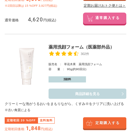
定期お届けおトク便とは＞
※2回目以降は
15
%OFF 3,927円(税込)
4,620
通常購入する
通常価格
円(税込)
薬用洗顔フォーム（医薬部外品）
302件
販売名 : 草花木果 薬用洗顔フォーム
容 量 : 90g(約90回分)
洗顔料
商品詳細を見る
クリーミーな泡がうるおいをまもりながら、くすみ※をクリアに洗い上げる
※古い角質による
定期初回
20
%OFF
送料無料
定期購入する
1,848
定期初回価格:
円(税込)