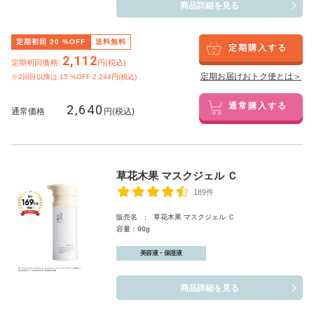
商品詳細を見る
定期初回
20
%OFF
送料無料
定期購入する
2,112
定期初回価格:
円(税込)
定期お届けおトク便とは＞
※2回目以降は
15
%OFF 2,244円(税込)
2,640
通常購入する
通常価格
円(税込)
草花木果 マスクジェル Ｃ
189件
販売名 : 草花木果 マスクジェル Ｃ
容量：90g
美容液・保湿液
商品詳細を見る