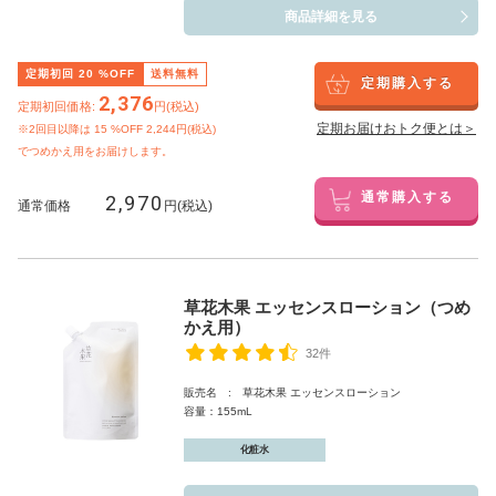
商品詳細を見る
定期初回
20
%OFF
送料無料
定期購入する
2,376
定期初回価格:
円(税込)
定期お届けおトク便とは＞
※2回目以降は
15
%OFF 2,244円(税込)
でつめかえ用をお届けします。
2,970
通常購入する
通常価格
円(税込)
草花木果 エッセンスローション（つめ
かえ用）
32件
販売名 : 草花木果 エッセンスローション
容量：155mL
化粧水