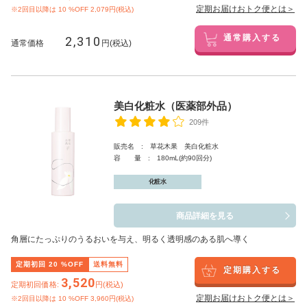
定期お届けおトク便とは＞
※2回目以降は
10
%OFF 2,079円(税込)
2,310
通常購入する
通常価格
円(税込)
美白化粧水（医薬部外品）
209件
販売名 : 草花木果 美白化粧水
容 量 : 180mL(約90回分)
化粧水
商品詳細を見る
角層にたっぷりのうるおいを与え、明るく透明感のある肌へ導く
定期初回
20
%OFF
送料無料
定期購入する
3,520
定期初回価格:
円(税込)
定期お届けおトク便とは＞
※2回目以降は
10
%OFF 3,960円(税込)