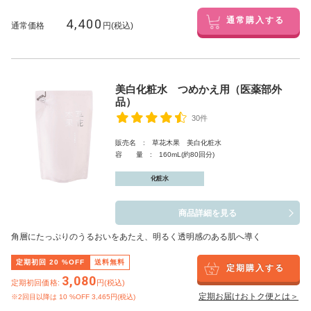
4,400
通常購入する
通常価格
円(税込)
美白化粧水 つめかえ用（医薬部外
品）
30件
販売名 : 草花木果 美白化粧水
容 量 : 160mL(約80回分)
化粧水
商品詳細を見る
角層にたっぷりのうるおいをあたえ、明るく透明感のある肌へ導く
定期初回
20
%OFF
送料無料
定期購入する
3,080
定期初回価格:
円(税込)
定期お届けおトク便とは＞
※2回目以降は
10
%OFF 3,465円(税込)