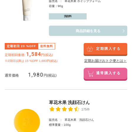
販売名 : 草花木果 ホイップフォーム
容量：90g
洗顔料
商品詳細を見る
定期初回
20
%OFF
送料無料
定期購入する
1,584
定期初回価格:
円(税込)
定期お届けおトク便とは＞
※2回目以降は
15
%OFF 1,683円(税込)
1,980
通常購入する
通常価格
円(税込)
草花木果 洗顔石けん
175件
販売名 : 草花木果 洗顔石けん
標準重量：100g