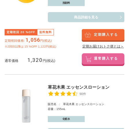
洗顔料
商品詳細を見る
定期初回
20
%OFF
送料無料
定期購入する
1,056
定期初回価格:
円(税込)
定期お届けおトク便とは＞
※2回目以降は
15
%OFF 1,122円(税込)
1,320
通常購入する
通常価格
円(税込)
草花木果 エッセンスローション
90件
販売名 : 草花木果 エッセンスローション
容量：155mL
化粧水