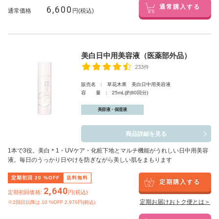
6,600
通常購入する
通常価格
円(税込)
美白日中用美容液（医薬部外品）
233件
販売名 : 草花木果 美白日中用美容液
容 量 : 25mL(約80回分)
美容液・保湿液
商品詳細を見る
1本で3役。美白
＊1
・UVケア・化粧下地とマルチ機能がうれしい日中用美容
液。毎日のうっかり日やけを防ぎながら美しい肌をまもります
定期初回
20
%OFF
送料無料
定期購入する
2,640
定期初回価格:
円(税込)
定期お届けおトク便とは＞
※2回目以降は
10
%OFF 2,970円(税込)