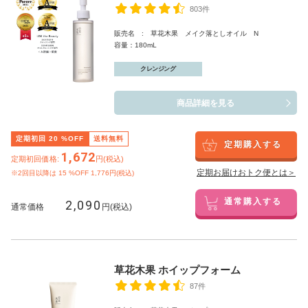
803件
販売名 : 草花木果 メイク落としオイル N
容量：180mL
クレンジング
商品詳細を見る
定期初回
20
%OFF
送料無料
定期購入する
1,672
定期初回価格:
円(税込)
定期お届けおトク便とは＞
※2回目以降は
15
%OFF 1,776円(税込)
2,090
通常購入する
通常価格
円(税込)
草花木果 ホイップフォーム
87件