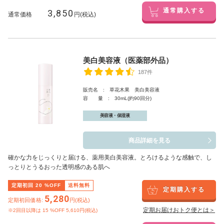
3,850
通常購入する
通常価格
円(税込)
美白美容液（医薬部外品）
187件
販売名 : 草花木果 美白美容液
容 量 : 30mL(約90回分)
美容液・保湿液
商品詳細を見る
確かな力をじっくりと届ける、薬用美白美容液。とろけるような感触で、し
っとりとうるおった透明感のある肌へ
定期初回
20
%OFF
送料無料
定期購入する
5,280
定期初回価格:
円(税込)
定期お届けおトク便とは＞
※2回目以降は
15
%OFF 5,610円(税込)