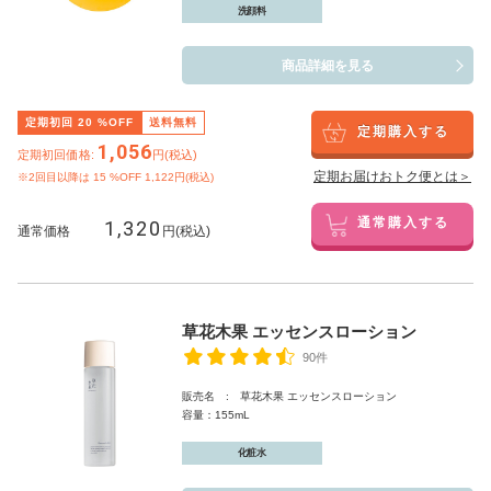
洗顔料
商品詳細を見る
定期初回
20
%OFF
送料無料
定期購入する
1,056
定期初回価格:
円(税込)
定期お届けおトク便とは＞
※2回目以降は
15
%OFF 1,122円(税込)
1,320
通常購入する
通常価格
円(税込)
草花木果 エッセンスローション
90件
販売名 : 草花木果 エッセンスローション
容量：155mL
化粧水