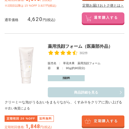
定期お届けおトク便とは＞
※2回目以降は
15
%OFF 3,927円(税込)
4,620
通常購入する
通常価格
円(税込)
薬用洗顔フォーム（医薬部外品）
302件
販売名 : 草花木果 薬用洗顔フォーム
容 量 : 90g(約90回分)
洗顔料
商品詳細を見る
クリーミーな泡がうるおいをまもりながら、くすみ※をクリアに洗い上げる
※古い角質による
定期初回
20
%OFF
送料無料
定期購入する
1,848
定期初回価格:
円(税込)