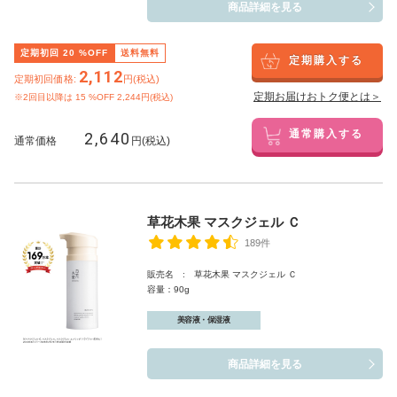
商品詳細を見る
定期初回
20
%OFF
送料無料
定期購入する
2,112
定期初回価格:
円(税込)
定期お届けおトク便とは＞
※2回目以降は
15
%OFF 2,244円(税込)
2,640
通常購入する
通常価格
円(税込)
草花木果 マスクジェル Ｃ
189件
販売名 : 草花木果 マスクジェル Ｃ
容量：90g
美容液・保湿液
商品詳細を見る