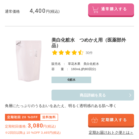
4,400
通常購入する
通常価格
円(税込)
美白化粧水 つめかえ用（医薬部外
品）
30件
販売名 : 草花木果 美白化粧水
容 量 : 160mL(約80回分)
化粧水
商品詳細を見る
角層にたっぷりのうるおいをあたえ、明るく透明感のある肌へ導く
定期初回
20
%OFF
送料無料
定期購入する
3,080
定期初回価格:
円(税込)
定期お届けおトク便とは＞
※2回目以降は
10
%OFF 3,465円(税込)