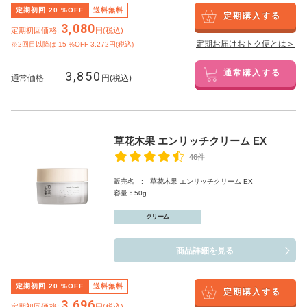
定期初回
20
%OFF
送料無料
定期購入する
3,080
定期初回価格:
円(税込)
定期お届けおトク便とは＞
※2回目以降は
15
%OFF 3,272円(税込)
3,850
通常購入する
通常価格
円(税込)
草花木果 エンリッチクリーム EX
46件
販売名 : 草花木果 エンリッチクリーム EX
容量：50g
クリーム
商品詳細を見る
定期初回
20
%OFF
送料無料
定期購入する
3,696
定期初回価格:
円(税込)