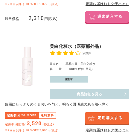
定期お届けおトク便とは＞
※2回目以降は
10
%OFF 2,079円(税込)
2,310
通常購入する
通常価格
円(税込)
美白化粧水（医薬部外品）
209件
販売名 : 草花木果 美白化粧水
容 量 : 180mL(約90回分)
化粧水
商品詳細を見る
角層にたっぷりのうるおいを与え、明るく透明感のある肌へ導く
定期初回
20
%OFF
送料無料
定期購入する
3,520
定期初回価格:
円(税込)
定期お届けおトク便とは＞
※2回目以降は
10
%OFF 3,960円(税込)