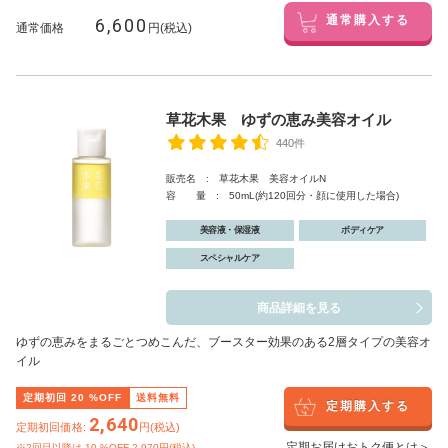
6,600
通常購入する
通常価格
円(税込)
草花木果 ゆずの恵み美容オイル
440件
販売名 : 草花木果 美容オイルN
容 量 : 50mL(約120回分・顔に使用した場合)
美容液・保湿液
ボディケア
スペシャルケア
商品詳細を見る
ゆずの恵みをまるごとつめこんだ、ブースター効果のある2層タイプの美容オ
イル
定期初回
20
%OFF
送料無料
定期購入する
2,640
定期初回価格:
円(税込)
定期お届けおトク便とは＞
※2回目以降は
10
%OFF 2,970円(税込)