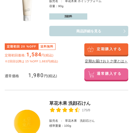
販売名 : 草花木果 ホイップフォーム
容量：90g
洗顔料
商品詳細を見る
定期初回
20
%OFF
送料無料
定期購入する
1,584
定期初回価格:
円(税込)
定期お届けおトク便とは＞
※2回目以降は
15
%OFF 1,683円(税込)
1,980
通常購入する
通常価格
円(税込)
草花木果 洗顔石けん
175件
販売名 : 草花木果 洗顔石けん
標準重量：100g