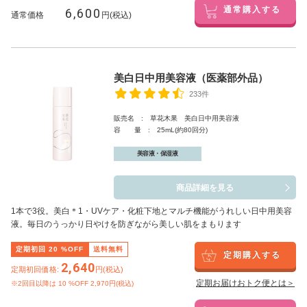
6,600
通常購入する
通常価格
円(税込)
美白日中用美容液（医薬部外品）
233件
販売名 : 草花木果 美白日中用美容液
容 量 : 25mL(約80回分)
美容液・保湿液
商品詳細を見る
1本で3役。美白
＊1
・UVケア・化粧下地とマルチ機能がうれしい日中用美容
液。毎日のうっかり日やけを防ぎながら美しい肌をまもります
定期初回
20
%OFF
送料無料
定期購入する
2,640
定期初回価格:
円(税込)
定期お届けおトク便とは＞
※2回目以降は
10
%OFF 2,970円(税込)