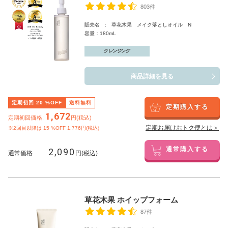
803件
販売名 : 草花木果 メイク落としオイル N
容量：180mL
クレンジング
商品詳細を見る
定期初回
20
%OFF
送料無料
定期購入する
1,672
定期初回価格:
円(税込)
定期お届けおトク便とは＞
※2回目以降は
15
%OFF 1,776円(税込)
2,090
通常購入する
通常価格
円(税込)
草花木果 ホイップフォーム
87件