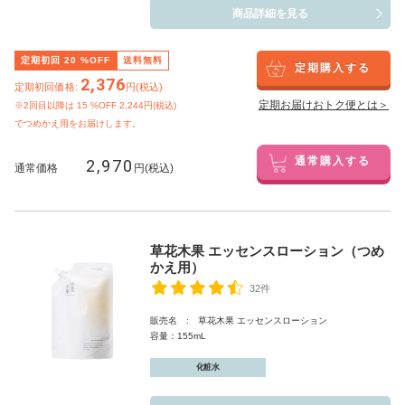
商品詳細を見る
定期初回
20
%OFF
送料無料
定期購入する
2,376
定期初回価格:
円(税込)
定期お届けおトク便とは＞
※2回目以降は
15
%OFF 2,244円(税込)
でつめかえ用をお届けします。
2,970
通常購入する
通常価格
円(税込)
草花木果 エッセンスローション（つめ
かえ用）
32件
販売名 : 草花木果 エッセンスローション
容量：155mL
化粧水