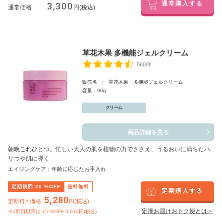
3,300
通常購入する
通常価格
円(税込)
草花木果 多機能ジェルクリーム
560件
販売名 : 草花木果 多機能ジェルクリーム
容量：90g
クリーム
商品詳細を見る
朝晩これひとつ。忙しい大人の肌を植物の力でささえ、うるおいに満ちたハ
リつや肌に導く
エイジングケア：年齢に応じたお手入れ
定期初回
20
%OFF
送料無料
定期購入する
5,280
定期初回価格:
円(税込)
定期お届けおトク便とは＞
※2回目以降は
15
%OFF 5,610円(税込)