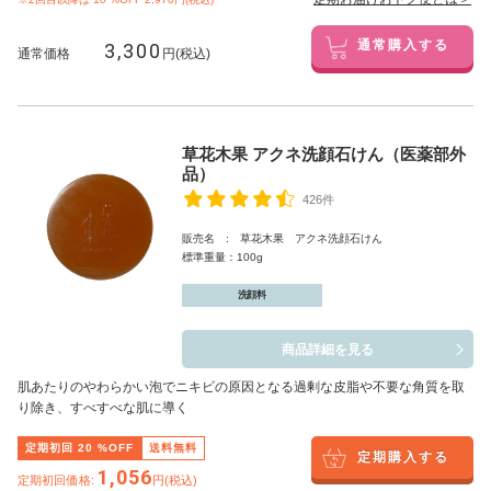
3,300
通常購入する
通常価格
円(税込)
草花木果 アクネ洗顔石けん（医薬部外
品）
426件
販売名 : 草花木果 アクネ洗顔石けん
標準重量：100g
洗顔料
商品詳細を見る
肌あたりのやわらかい泡でニキビの原因となる過剰な皮脂や不要な角質を取
り除き、すべすべな肌に導く
定期初回
20
%OFF
送料無料
定期購入する
1,056
定期初回価格:
円(税込)